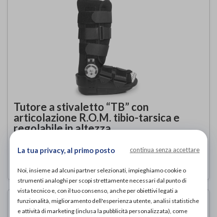
Tutore a stivaletto “TB” con
articolazione R.O.M. tibio-tarsica e
regolabile in altezza
Tenortho
di
La tua privacy, al primo posto
continua senza accettare
157,00€
PROVA E ACQUISTA IN NEGOZIO DA
Noi, insieme ad alcuni partner selezionati, impieghiamo cookie o
strumenti analoghi per scopi strettamente necessari dal punto di
vista tecnico e, con il tuo consenso, anche per obiettivi legati a
funzionalità, miglioramento dell'esperienza utente, analisi statistiche
e attività di marketing (inclusa la pubblicità personalizzata), come