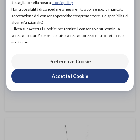
dettagliato nella nostra
cookie policy
.
Hai la possibilità di concedere o negare il tuo consenso: la mancata
accettazione del consenso potrebbe compromettere la disponibilità di
alcune funzionalità.
Clicca su "Accetta i Cookie" per fornire il consenso o su "continua
senza accettare" per proseguire senza autorizzare l'uso dei cookie
non tecnici.
Preferenze Cookie
AFFIX
Ro+ten
di
Accetta i Cookie
69,00€
PROVA E ACQUISTA IN NEGOZIO DA