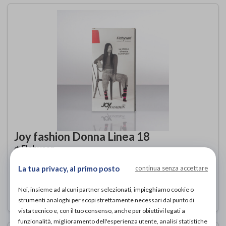
Joy fashion Donna Linea 18
Flebysan
di
La tua privacy, al primo posto
continua senza accettare
26,00€
PROVA E ACQUISTA IN NEGOZIO DA
Noi, insieme ad alcuni partner selezionati, impieghiamo cookie o
strumenti analoghi per scopi strettamente necessari dal punto di
vista tecnico e, con il tuo consenso, anche per obiettivi legati a
funzionalità, miglioramento dell'esperienza utente, analisi statistiche