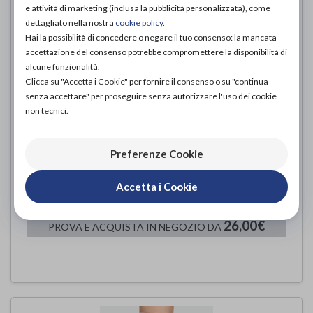
e attività di marketing (inclusa la pubblicità personalizzata), come
dettagliato nella nostra
cookie policy
.
Hai la possibilità di concedere o negare il tuo consenso: la mancata
accettazione del consenso potrebbe compromettere la disponibilità di
alcune funzionalità.
Clicca su "Accetta i Cookie" per fornire il consenso o su "continua
senza accettare" per proseguire senza autorizzare l'uso dei cookie
non tecnici.
Preferenze Cookie
JOY FASHION UOMO LINEA 18
Accetta i Cookie
Flebysan
di
26,00€
PROVA E ACQUISTA IN NEGOZIO DA