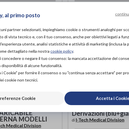
20,
ACQUISTA ONLINE DA
ACQUISTA ONLINE DA
119,00€
continu
y, al primo posto
lcuni partner selezionati, impieghiamo cookie o strumenti analoghi per s
o di vista tecnico e, con il tuo consenso, anche per obiettivi legati a funz
'esperienza utente, analisi statistiche e attività di marketing (inclusa la 
come dettagliato nella nostra
cookie policy
.
à di concedere o negare il tuo consenso: la mancata accettazione del con
isponibilità di alcune funzionalità.
a i Cookie" per fornire il consenso o su "continua senza accettare" per p
dei cookie non tecnici.
referenze Cookie
Accetta i Cooki
TTERIA
Coppia Cavi A Due
ARICABILE
Derivazioni (blu+gia
TERNA MODELLI
I-Tech Medical Division
di
ech Medical Division