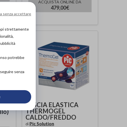
ACQUISTA ONLINE DA
479,00€
00€
a senza accettare
copi strettamente
ionalità,
pubblicità
senso potrebbe
roseguire senza
e
FASCIA ELASTICA
THERMOGEL
llo)
CALDO/FREDDO
Pic Solution
di