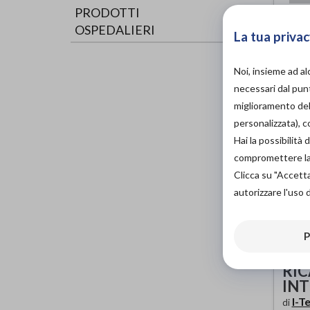
PRODOTTI
OSPEDALIERI
La tua privac
Noi, insieme ad a
necessari dal punt
miglioramento dell
personalizzata), 
Hai la possibilit
compromettere la d
Clicca su "Accett
autorizzare l'uso 
P
BA
RIC
IN
I-T
di