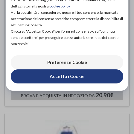
dettagliato nella nostra
cookie policy
.
Hai la possibilità di concedere o negare il tuo consenso: la mancata
accettazione del consenso potrebbe compromettere la disponibilità di
alcune funzionalità.
Clicca su "Accetta i Cookie" per fornire il consenso o su "continua
senza accettare" per proseguire senza autorizzare l'uso dei cookie
non tecnici.
Preferenze Cookie
Coppia Cavi A Due Derivazioni
(blu+giallo)
Accetta i Cookie
I-Tech Medical Division
di
20,90€
PROVA E ACQUISTA IN NEGOZIO DA