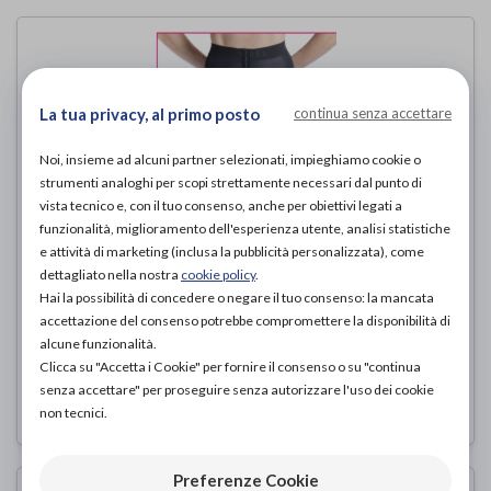
La tua privacy, al primo posto
continua senza accettare
Noi, insieme ad alcuni partner selezionati, impieghiamo cookie o
strumenti analoghi per scopi strettamente necessari dal punto di
vista tecnico e, con il tuo consenso, anche per obiettivi legati a
funzionalità, miglioramento dell'esperienza utente, analisi statistiche
e attività di marketing (inclusa la pubblicità personalizzata), come
dettagliato nella nostra
cookie policy
.
Hai la possibilità di concedere o negare il tuo consenso: la mancata
Guaina per Liposuzione fianchi, glutei,
accettazione del consenso potrebbe compromettere la disponibilità di
cosce e ginocchia
alcune funzionalità.
Revee
di
Clicca su "Accetta i Cookie" per fornire il consenso o su "continua
senza accettare" per proseguire senza autorizzare l'uso dei cookie
136,00€
PROVA E ACQUISTA IN NEGOZIO DA
non tecnici.
Preferenze Cookie