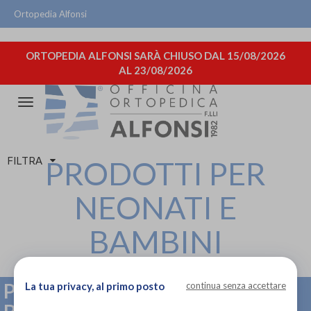
Ortopedia Alfonsi
ORTOPEDIA ALFONSI SARÀ CHIUSO DAL 15/08/2026
AL 23/08/2026
Attiva/disattiva
la
navigazione
FILTRA
PRODOTTI PER
NEONATI E
BAMBINI
PRODOTTI PER NEONATI E
La tua privacy, al primo posto
continua senza accettare