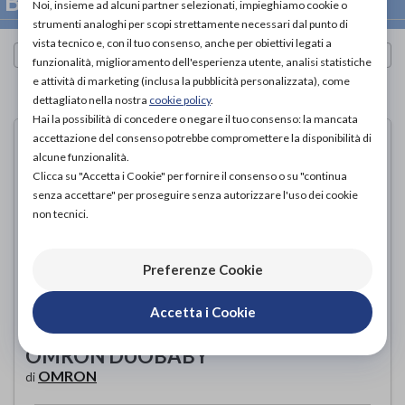
BAMBINI
Noi, insieme ad alcuni partner selezionati, impieghiamo cookie o
strumenti analoghi per scopi strettamente necessari dal punto di
vista tecnico e, con il tuo consenso, anche per obiettivi legati a
Cerca per marca
funzionalità, miglioramento dell'esperienza utente, analisi statistiche
e attività di marketing (inclusa la pubblicità personalizzata), come
PAGINA 1 DI 1
dettagliato nella nostra
cookie policy
.
Hai la possibilità di concedere o negare il tuo consenso: la mancata
accettazione del consenso potrebbe compromettere la disponibilità di
alcune funzionalità.
Clicca su "Accetta i Cookie" per fornire il consenso o su "continua
senza accettare" per proseguire senza autorizzare l'uso dei cookie
non tecnici.
Preferenze Cookie
Accetta i Cookie
OMRON DUOBABY
OMRON
di