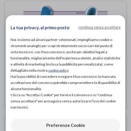
La tua privacy, al primo posto
continua senza accettare
Noi, insieme ad alcuni partner selezionati, impieghiamo cookie o
strumenti analoghi per scopi strettamente necessari dal punto di
vista tecnico e, con il tuo consenso, anche per obiettivi legati a
funzionalità, miglioramento dell'esperienza utente, analisi statistiche
e attività di marketing (inclusa la pubblicità personalizzata), come
dettagliato nella nostra
cookie policy
.
Clogs Ecoline Ortopediche Unisex
Hai la possibilità di concedere o negare il tuo consenso: la mancata
accettazione del consenso potrebbe compromettere la disponibilità di
Ecosanit
di
alcune funzionalità.
Clicca su "Accetta i Cookie" per fornire il consenso o su "continua
38,00€
PROVA E ACQUISTA IN NEGOZIO DA
senza accettare" per proseguire senza autorizzare l'uso dei cookie
non tecnici.
Preferenze Cookie