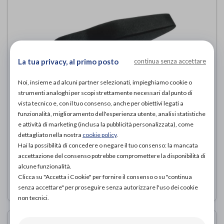
La tua privacy, al primo posto
continua senza accettare
Noi, insieme ad alcuni partner selezionati, impieghiamo cookie o
strumenti analoghi per scopi strettamente necessari dal punto di
vista tecnico e, con il tuo consenso, anche per obiettivi legati a
funzionalità, miglioramento dell'esperienza utente, analisi statistiche
CINTURA DI SICUREZZA 5301
e attività di marketing (inclusa la pubblicità personalizzata), come
dettagliato nella nostra
cookie policy
.
Termigea
di
Hai la possibilità di concedere o negare il tuo consenso: la mancata
accettazione del consenso potrebbe compromettere la disponibilità di
25,00€
PROVA E ACQUISTA IN NEGOZIO DA
alcune funzionalità.
Clicca su "Accetta i Cookie" per fornire il consenso o su "continua
senza accettare" per proseguire senza autorizzare l'uso dei cookie
non tecnici.