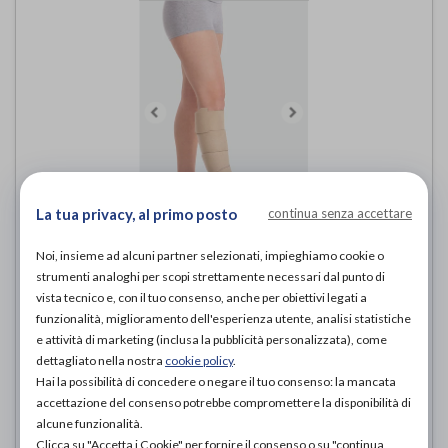
La tua privacy, al primo posto
continua senza accettare
Sistema compressivo regolabile
Noi, insieme ad alcuni partner selezionati, impieghiamo cookie o
Compression Wrap - PORZIONE
strumenti analoghi per scopi strettamente necessari dal punto di
POLPACCIO 6000LC / 6000LLC /
vista tecnico e, con il tuo consenso, anche per obiettivi legati a
6000LCM / 6000LLCM
funzionalità, miglioramento dell'esperienza utente, analisi statistiche
JUZO
di
e attività di marketing (inclusa la pubblicità personalizzata), come
dettagliato nella nostra
cookie policy
.
120,00€
Hai la possibilità di concedere o negare il tuo consenso: la mancata
PROVA E ACQUISTA IN NEGOZIO DA
accettazione del consenso potrebbe compromettere la disponibilità di
120,00€
ACQUISTA ONLINE DA
alcune funzionalità.
Clicca su "Accetta i Cookie" per fornire il consenso o su "continua