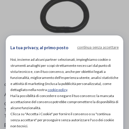
La tua privacy, al primo posto
continua senza accettare
Noi, insieme ad alcuni partner selezionati, impieghiamo cookie o
L'immagine è puramente
indicativa
e potrebbe non
strumenti analoghi per scopi strettamente necessari dal punto di
rispecchiare appieno le caratteristiche del prodotto.
vista tecnico e, con il tuo consenso, anche per obiettivi legati a
funzionalità, miglioramento dell'esperienza utente, analisi statistiche
Podartis
di
e attività di marketing (inclusa la pubblicità personalizzata), come
dettagliato nella nostra
cookie policy
.
Accessorio tutore piede
Hai la possibilità di concedere o negare il tuo consenso: la mancata
accettazione del consenso potrebbe compromettere la disponibilità di
Codice OTGP:
PODHA20808
| Riferimento produttore:
alcune funzionalità.
TU201
| Categoria:
Prodotti ortopedici
»
Arto inferiore
»
Clicca su "Accetta i Cookie" per fornire il consenso o su "continua
Tutori piede
senza accettare" per proseguire senza autorizzare l'uso dei cookie
Elastico di ricambio per tutore dictus
non tecnici.