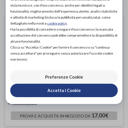
vista tecnico e, con il tuo consenso, anche per obiettivi legati a
PAGINA 1 DI 1
funzionalità, miglioramento dell'esperienza utente, analisi statistiche
e attività di marketing (inclusa la pubblicità personalizzata), come
dettagliato nella nostra
cookie policy
.
Hai la possibilità di concedere o negare il tuo consenso: la mancata
accettazione del consenso potrebbe compromettere la disponibilità di
alcune funzionalità.
Clicca su "Accetta i Cookie" per fornire il consenso o su "continua
senza accettare" per proseguire senza autorizzare l'uso dei cookie
non tecnici.
Preferenze Cookie
FASCIA ELASTICA THERMOGEL
Accetta i Cookie
CALDO/FREDDO
Pic Solution
di
17,00€
PROVA E ACQUISTA IN NEGOZIO DA