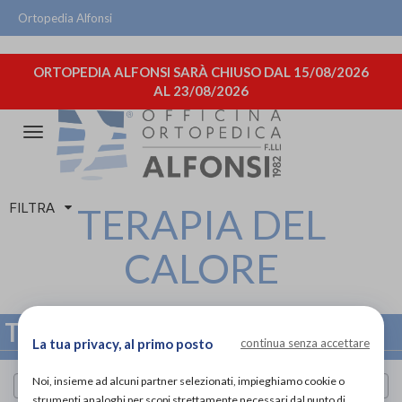
Ortopedia Alfonsi
ORTOPEDIA ALFONSI SARÀ CHIUSO DAL 15/08/2026
AL 23/08/2026
Attiva/disattiva
la
navigazione
FILTRA
TERAPIA DEL
CALORE
TERAPIA DEL CALORE
La tua privacy, al primo posto
continua senza accettare
Noi, insieme ad alcuni partner selezionati, impieghiamo cookie o
Cerca per marca
strumenti analoghi per scopi strettamente necessari dal punto di