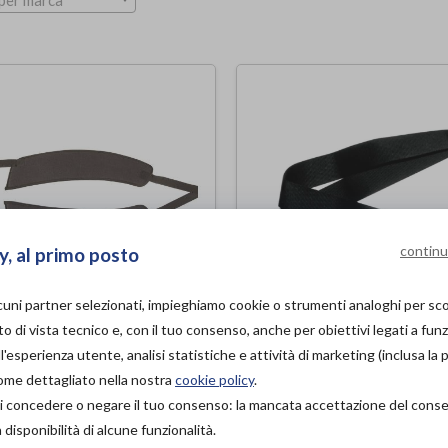
per marca
continu
y, al primo posto
lcuni partner selezionati, impieghiamo cookie o strumenti analoghi per s
TURA PELVICA DI
CINTURA DI
o di vista tecnico e, con il tuo consenso, anche per obiettivi legati a funz
NTENIMENTO -
SICUREZZA 5301
'esperienza utente, analisi statistiche e attività di marketing (inclusa la 
CE SEPARATE
Termigea
di
come dettagliato nella nostra
cookie policy
.
etti
à di concedere o negare il tuo consenso: la mancata accettazione del con
PROVA E ACQUISTA IN
isponibilità di alcune funzionalità.
25,00€
PROVA E ACQUISTA IN
NEGOZIO DA