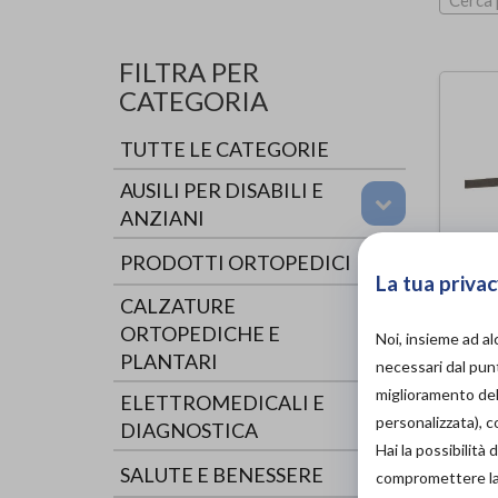
Cerca 
FILTRA PER
CATEGORIA
TUTTE LE CATEGORIE
AUSILI PER DISABILI E
ANZIANI
PRODOTTI ORTOPEDICI
La tua privac
CALZATURE
ORTOPEDICHE E
Noi, insieme ad a
CIN
PLANTARI
necessari dal punt
CO
miglioramento dell
ELETTROMEDICALI E
FAS
personalizzata), 
DIAGNOSTICA
Mor
di
Hai la possibilit
SALUTE E BENESSERE
compromettere la d