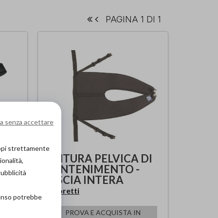
PAGINA 1 DI 1
a senza accettare
copi strettamente
CINTURA PELVICA DI
ionalità,
CONTENIMENTO -
pubblicità
FASCIA INTERA
Moretti
di
senso potrebbe
PROVA E ACQUISTA IN