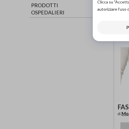
Clicca su "Accett
PRODOTTI
autorizzare l'uso 
OSPEDALIERI
AC
P
FAS
Mor
di