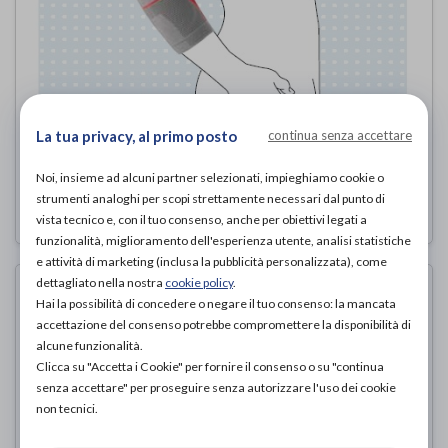
Epi Sensa
La tua privacy, al primo posto
continua senza accettare
Ottobock
di
Noi, insieme ad alcuni partner selezionati, impieghiamo cookie o
strumenti analoghi per scopi strettamente necessari dal punto di
69,00€
PROVA E ACQUISTA IN NEGOZIO DA
vista tecnico e, con il tuo consenso, anche per obiettivi legati a
funzionalità, miglioramento dell'esperienza utente, analisi statistiche
e attività di marketing (inclusa la pubblicità personalizzata), come
dettagliato nella nostra
cookie policy
.
Hai la possibilità di concedere o negare il tuo consenso: la mancata
accettazione del consenso potrebbe compromettere la disponibilità di
alcune funzionalità.
Clicca su "Accetta i Cookie" per fornire il consenso o su "continua
senza accettare" per proseguire senza autorizzare l'uso dei cookie
non tecnici.