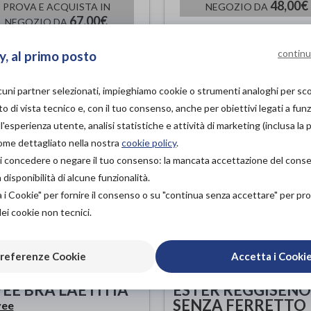
48,00€
PROVA E ACQUISTA IN
NEGOZIO DA
67,00€
NEGOZIO DA
continu
y, al primo posto
lcuni partner selezionati, impieghiamo cookie o strumenti analoghi per s
o di vista tecnico e, con il tuo consenso, anche per obiettivi legati a funz
'esperienza utente, analisi statistiche e attività di marketing (inclusa la 
come dettagliato nella nostra
cookie policy
.
à di concedere o negare il tuo consenso: la mancata accettazione del con
isponibilità di alcune funzionalità.
a i Cookie" per fornire il consenso o su "continua senza accettare" per p
dei cookie non tecnici.
referenze Cookie
Accetta i Cooki
ÉE BRA LAETITIA
ESTER REGGISENO
SENZA FERRETTO
vee