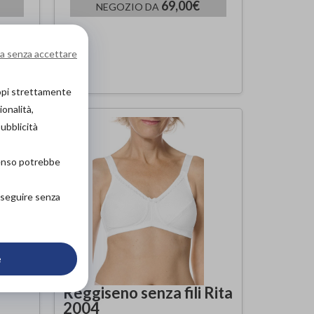
69,00€
NEGOZIO DA
a senza accettare
copi strettamente
ionalità,
pubblicità
senso potrebbe
roseguire senza
e
Reggiseno senza fili Rita
2004