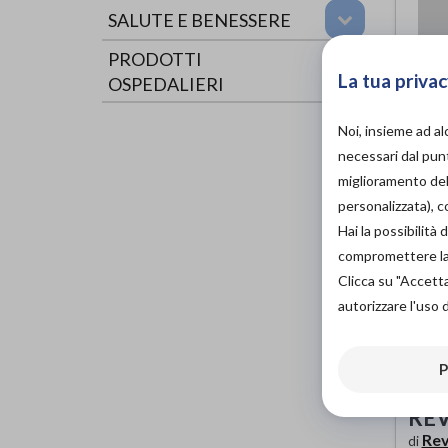
SALUTE E BENESSERE
PRODOTTI
La tua privac
OSPEDALIERI
Noi, insieme ad a
necessari dal punt
miglioramento dell
personalizzata), 
Hai la possibilit
compromettere la d
Clicca su "Accett
autorizzare l'uso 
P
REV
Re
di