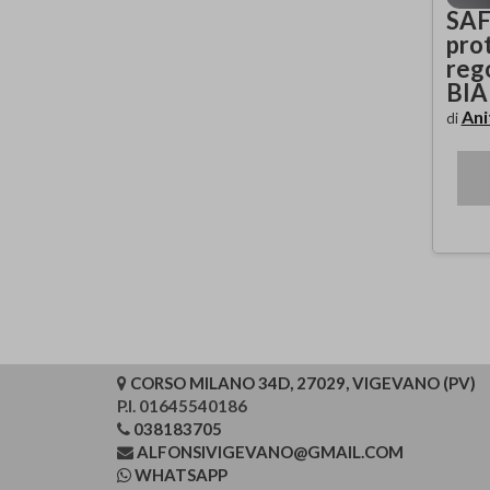
SAF
prot
rego
BIA
Ani
di
CORSO MILANO 34D, 27029, VIGEVANO (PV)
P.I. 01645540186
038183705
ALFONSIVIGEVANO@GMAIL.COM
WHATSAPP