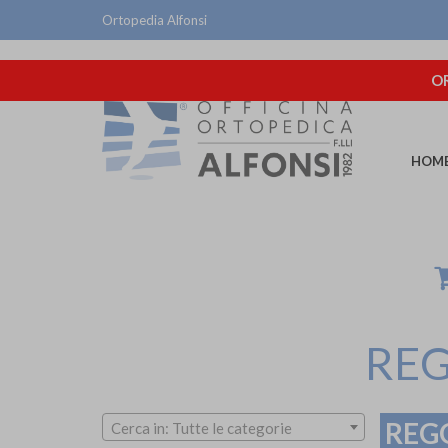
Ortopedia Alfonsi
OR
HOM
REG
REGG
Cerca in: Tutte le categorie