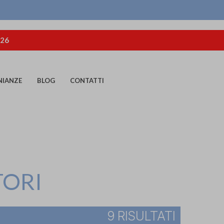
026
NIANZE
BLOG
CONTATTI
TORI
9 RISULTATI