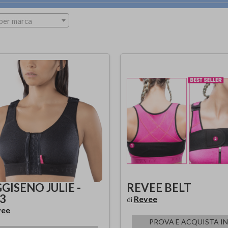
per marca
GISENO JULIE -
REVEE BELT
3
Revee
di
vee
PROVA E ACQUISTA IN