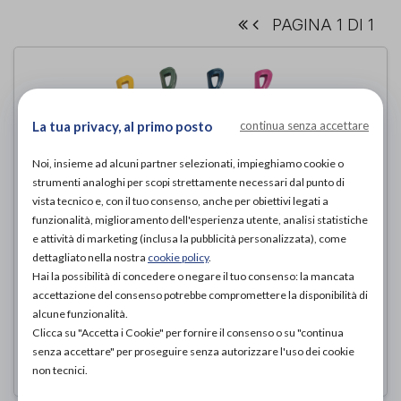
PAGINA 1 DI 1
La tua privacy, al primo posto
continua senza accettare
Noi, insieme ad alcuni partner selezionati, impieghiamo cookie o
strumenti analoghi per scopi strettamente necessari dal punto di
vista tecnico e, con il tuo consenso, anche per obiettivi legati a
funzionalità, miglioramento dell'esperienza utente, analisi statistiche
e attività di marketing (inclusa la pubblicità personalizzata), come
dettagliato nella nostra
cookie policy
.
Hai la possibilità di concedere o negare il tuo consenso: la mancata
STAMPELLE CANADESI DA BAMBINO
accettazione del consenso potrebbe compromettere la disponibilità di
Termigea
di
alcune funzionalità.
Clicca su "Accetta i Cookie" per fornire il consenso o su "continua
30,00€
PROVA E ACQUISTA IN NEGOZIO DA
senza accettare" per proseguire senza autorizzare l'uso dei cookie
non tecnici.