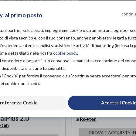
ACQUISTA ONLINE DA
137,00€
ACQUISTA ONLINE DA
220,00€
continu
y, al primo posto
lcuni partner selezionati, impieghiamo cookie o strumenti analoghi per s
o di vista tecnico e, con il tuo consenso, anche per obiettivi legati a funz
'esperienza utente, analisi statistiche e attività di marketing (inclusa la 
come dettagliato nella nostra
cookie policy
.
à di concedere o negare il tuo consenso: la mancata accettazione del con
isponibilità di alcune funzionalità.
a i Cookie" per fornire il consenso o su "continua senza accettare" per p
dei cookie non tecnici.
referenze Cookie
Accetta i Cooki
ore Vertebrale
LumboPull70
alPlus 2.0
Ro+ten
di
+ten
PROVA E ACQUISTA IN