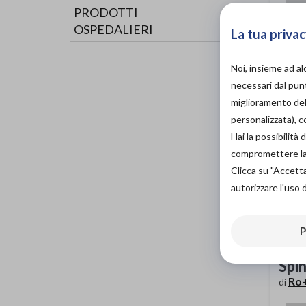
PRODOTTI
OSPEDALIERI
La tua privac
Noi, insieme ad a
necessari dal punt
miglioramento dell
personalizzata), 
Hai la possibilit
compromettere la d
Clicca su "Accett
autorizzare l'uso 
P
Tut
Spin
Ro
di