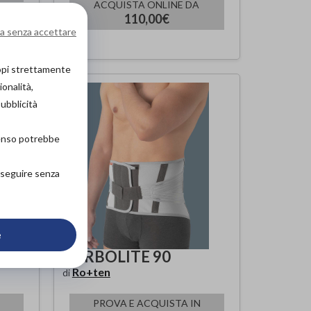
ACQUISTA ONLINE DA
110,00€
a senza accettare
copi strettamente
ionalità,
pubblicità
senso potrebbe
roseguire senza
e
CARBOLITE 90
Ro+ten
di
PROVA E ACQUISTA IN