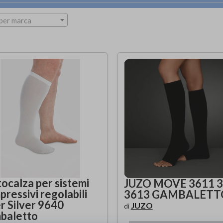
per marca
ocalza per sistemi
JUZO MOVE 3611 
ressivi regolabili
3613 GAMBALETT
r Silver 9640
JUZO
di
baletto