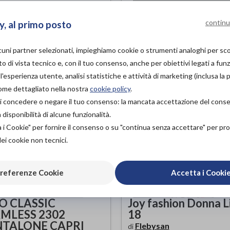
ZO
PROVA E ACQUISTA IN
38,00€
NEGOZIO DA
continu
y, al primo posto
PROVA E ACQUISTA IN
35,50€
NEGOZIO DA
lcuni partner selezionati, impieghiamo cookie o strumenti analoghi per s
o di vista tecnico e, con il tuo consenso, anche per obiettivi legati a funz
'esperienza utente, analisi statistiche e attività di marketing (inclusa la 
come dettagliato nella nostra
cookie policy
.
à di concedere o negare il tuo consenso: la mancata accettazione del con
isponibilità di alcune funzionalità.
a i Cookie" per fornire il consenso o su "continua senza accettare" per p
dei cookie non tecnici.
referenze Cookie
Accetta i Cooki
O CLASSIC
Joy fashion Donna L
MLESS 2302
18
NTALONE CAPRI
Flebysan
di