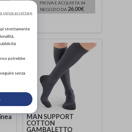
PROVA E ACQUISTA IN
26,00€
NEGOZIO DA
a senza accettare
copi strettamente
ionalità,
pubblicità
senso potrebbe
roseguire senza
e
inea
MAN SUPPORT
COTTON
GAMBALETTO