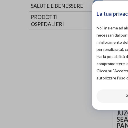
JU
di
SALUTE E BENESSERE
La tua privac
PRODOTTI
OSPEDALIERI
Noi, insieme ad a
necessari dal punt
miglioramento dell
personalizzata), 
Hai la possibilit
compromettere la d
Clicca su "Accett
autorizzare l'uso 
P
JUZ
SEA
PA