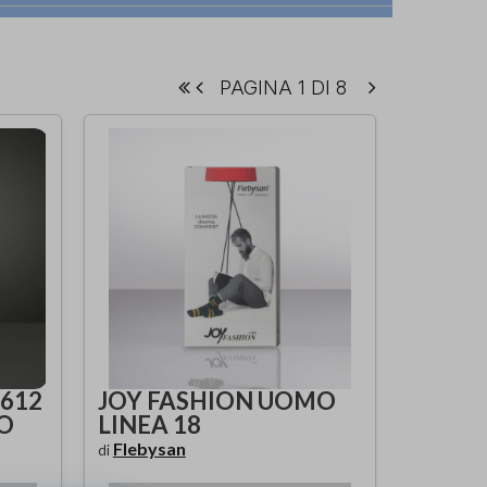
PAGINA 1 DI 8
3612
JOY FASHION UOMO
O
LINEA 18
Flebysan
di