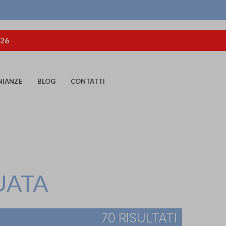
026
NIANZE
BLOG
CONTATTI
UATA
70 RISULTATI