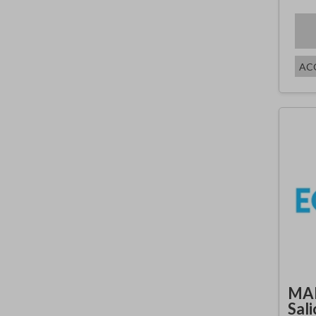
AC
MAR
Sal