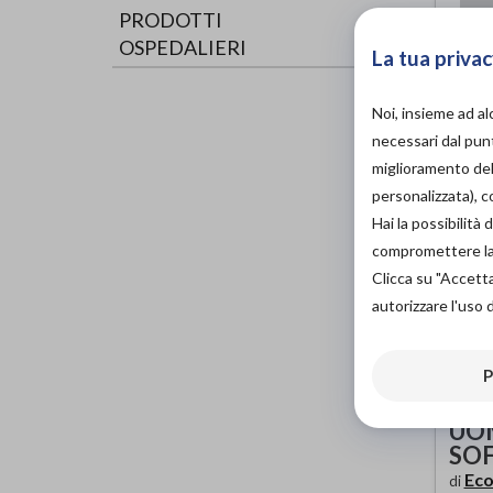
PRODOTTI
OSPEDALIERI
La tua privac
Noi, insieme ad a
necessari dal punt
miglioramento dell
personalizzata), 
Hai la possibilit
compromettere la d
Clicca su "Accett
autorizzare l'uso 
P
MA
UOM
SO
Eco
di