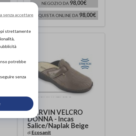
98,00€
NEGOZIO DA
00€
98,00€
a senza accettare
ACQUISTA ONLINE DA
copi strettamente
ionalità,
pubblicità
senso potrebbe
roseguire senza
e
AM
MARVIN VELCRO
DONNA - Incas
Salice/Naplak Beige
Ecosanit
di