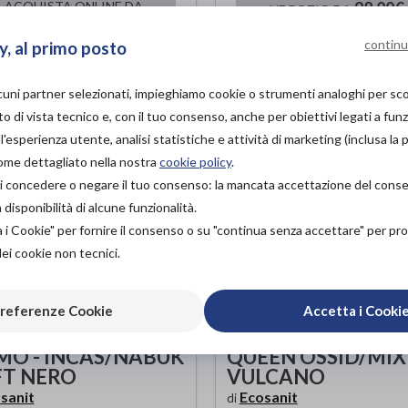
ACQUISTA ONLINE DA
98,00€
NEGOZIO DA
220,00€
98,
continu
y, al primo posto
ACQUISTA ONLINE DA
lcuni partner selezionati, impieghiamo cookie o strumenti analoghi per s
o di vista tecnico e, con il tuo consenso, anche per obiettivi legati a funz
'esperienza utente, analisi statistiche e attività di marketing (inclusa la 
come dettagliato nella nostra
cookie policy
.
à di concedere o negare il tuo consenso: la mancata accettazione del con
isponibilità di alcune funzionalità.
a i Cookie" per fornire il consenso o su "continua senza accettare" per p
dei cookie non tecnici.
referenze Cookie
Accetta i Cooki
RVIN VELCRO
CORA VELCRO FO
O - INCAS/NABUK
QUEEN OSSID/MIX
FT NERO
VULCANO
sanit
Ecosanit
di