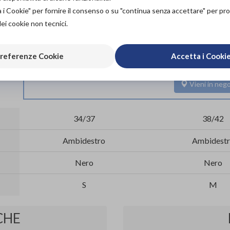
ACQUISTA ONLINE
a i Cookie" per fornire il consenso o su "continua senza accettare" per p
NON DISPONIBILE
Scarica il 
dei cookie non tecnici.
L'acquisto in negozio è raccomandato per garantire i
referenze Cookie
Accetta i Cooki
ortopedico specia
Vieni in nego
34/37
38/42
Ambidestro
Ambidest
Nero
Nero
S
M
CHE