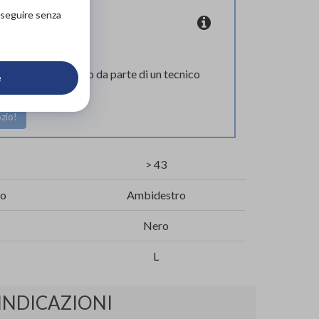
roseguire senza
coupon
l corretto supporto da parte di un tecnico
e
lizzato.
zio!
> 43
ro
Ambidestro
Nero
L
INDICAZIONI