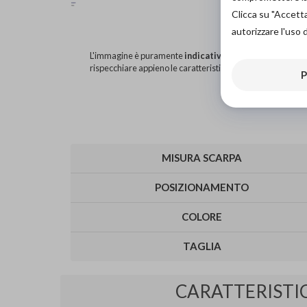
Clicca su "Accett
autorizzare l'uso 
L'immagine è puramente
indicativa
e potrebbe non
rispecchiare appieno le caratteristiche del prodotto.
P
MISURA SCARPA
POSIZIONAMENTO
COLORE
TAGLIA
CARATTERISTI