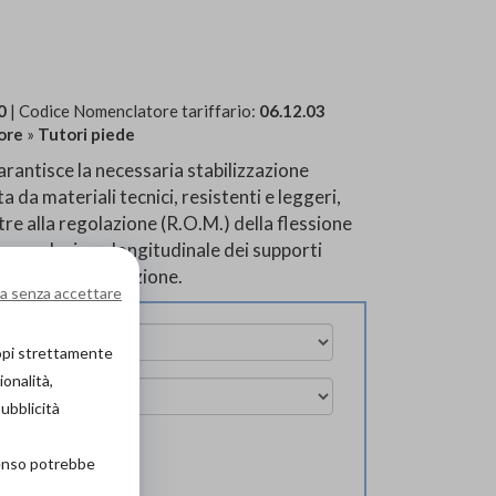
0
| Codice Nomenclatore tariffario:
06.12.03
ore
»
Tutori piede
antisce la necessaria stabilizzazione
a da materiali tecnici, resistenti e leggeri,
re alla regolazione (R.O.M.) della flessione
 la regolazione longitudinale dei supporti
di facile applicazione.
a senza accettare
copi strettamente
ionalità,
pubblicità
senso potrebbe
ova in negozio