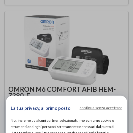
OMRON M6 COMFORT AFIB HEM-
7380-E
OMRON
di
La tua privacy, al primo posto
continua senza accettare
109,00€
PROVA E ACQUISTA IN NEGOZIO DA
Noi, insieme ad alcuni partner selezionati, impieghiamo cookie o
strumenti analoghi per scopi strettamente necessari dal punto di
vista tecnico e, con il tuo consenso, anche per obiettivi legati a