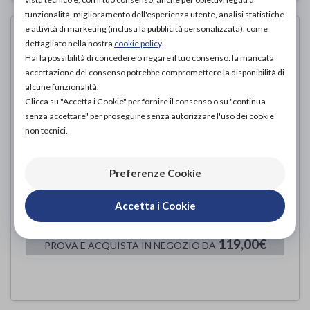
funzionalità, miglioramento dell'esperienza utente, analisi statistiche
e attività di marketing (inclusa la pubblicità personalizzata), come
dettagliato nella nostra
cookie policy
.
Hai la possibilità di concedere o negare il tuo consenso: la mancata
accettazione del consenso potrebbe compromettere la disponibilità di
alcune funzionalità.
Clicca su "Accetta i Cookie" per fornire il consenso o su "continua
senza accettare" per proseguire senza autorizzare l'uso dei cookie
non tecnici.
Preferenze Cookie
M7 Intelli IT AFib HEM-7380T1-EBK
Accetta i Cookie
OMRON
di
119,00€
PROVA E ACQUISTA IN NEGOZIO DA