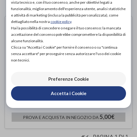
vista tecnico e, con il tuo consenso, anche per obiettivi legati a
PAGINA 1 DI 1
funzionalità, miglioramento dell'esperienza utente, analisi statistiche
e attività di marketing (inclusa la pubblicità personalizzata), come
dettagliato nella nostra
cookie policy
.
Hai la possibilità di concedere o negare il tuo consenso: la mancata
accettazione del consenso potrebbe compromettere la disponibilità di
alcune funzionalità.
Clicca su "Accetta i Cookie" per fornire il consenso o su "continua
senza accettare" per proseguire senza autorizzare l'uso dei cookie
non tecnici.
Preferenze Cookie
Accetta i Cookie
Supporti per raccoglitori urina
Intermed
di
5,00€
PROVA E ACQUISTA IN NEGOZIO DA
PAGINA 1 DI 1