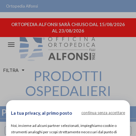
Ortopedia Alfonsi
ORTOPEDIA ALFONSI SARÀ CHIUSO DAL 15/08/2026
AL 23/08/2026
Attiva/disattiva
la
navigazione
FILTRA
PRODOTTI
OSPEDALIERI
PRODOTTI OSPEDALIERI
La tua privacy, al primo posto
continua senza accettare
Noi, insieme ad alcuni partner selezionati, impieghiamo cookie o
Cerca per marca
strumenti analoghi per scopi strettamente necessari dal punto di