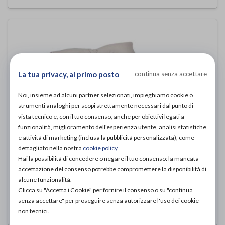
La tua privacy, al primo posto
continua senza accettare
Noi, insieme ad alcuni partner selezionati, impieghiamo cookie o
strumenti analoghi per scopi strettamente necessari dal punto di
vista tecnico e, con il tuo consenso, anche per obiettivi legati a
funzionalità, miglioramento dell'esperienza utente, analisi statistiche
e attività di marketing (inclusa la pubblicità personalizzata), come
Termigea A55 Cuscino in fibra cava
dettagliato nella nostra
cookie policy
.
Hai la possibilità di concedere o negare il tuo consenso: la mancata
siliconata con foro centrale – Linea
accettazione del consenso potrebbe compromettere la disponibilità di
smart
alcune funzionalità.
Termigea
di
Clicca su "Accetta i Cookie" per fornire il consenso o su "continua
senza accettare" per proseguire senza autorizzare l'uso dei cookie
45,00€
PROVA E ACQUISTA IN NEGOZIO DA
non tecnici.