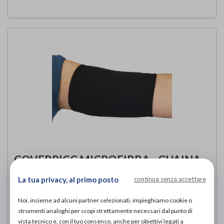
COVERPICC MICROFIBRA - GUAINA
PROTEGGI PICC - FANTASIA 1 (nero)
La tua privacy, al primo posto
continua senza accettare
IF Medical - Linphelle
di
Noi, insieme ad alcuni partner selezionati, impieghiamo cookie o
24,00€
PROVA E ACQUISTA IN NEGOZIO DA
strumenti analoghi per scopi strettamente necessari dal punto di
vista tecnico e, con il tuo consenso, anche per obiettivi legati a