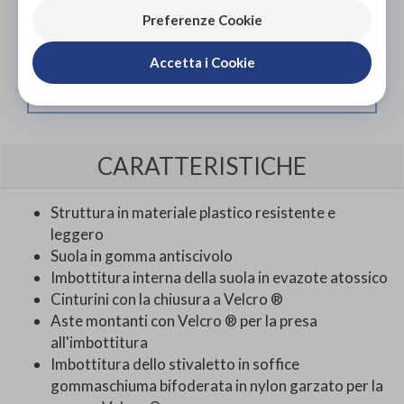
L'acquisto in negozio è raccomandato per garantire il
Preferenze Cookie
corretto supporto da parte di un tecnico ortopedico
specializzato.
Accetta i Cookie
Vieni in negozio!
CARATTERISTICHE
Struttura in materiale plastico resistente e
leggero
Suola in gomma antiscivolo
Imbottitura interna della suola in evazote atossico
Cinturini con la chiusura a Velcro ®
Aste montanti con Velcro ® per la presa
all'imbottitura
Imbottitura dello stivaletto in soffice
gommaschiuma bifoderata in nylon garzato per la