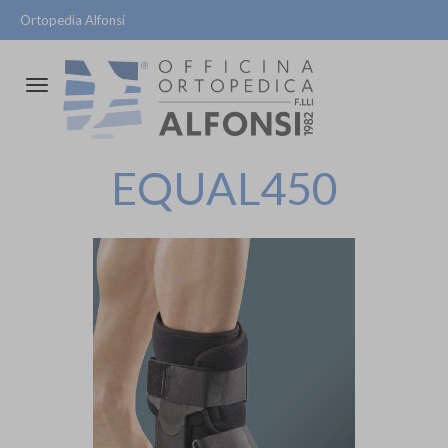
Ortopedia Alfonsi
Attiva/disattiva
la
navigazione
EQUAL450