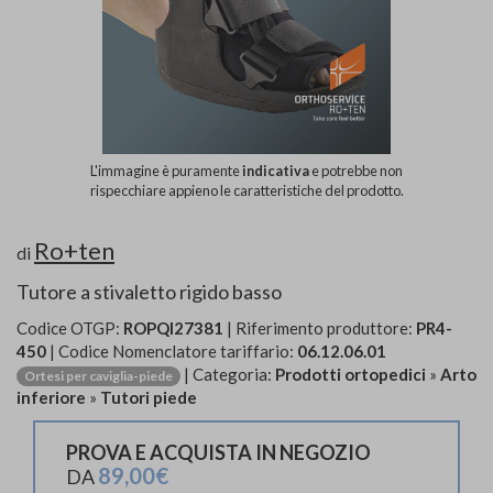
L'immagine è puramente
indicativa
e potrebbe non
rispecchiare appieno le caratteristiche del prodotto.
Ro+ten
di
Tutore a stivaletto rigido basso
Codice OTGP:
ROPQI27381
| Riferimento produttore:
PR4-
450
| Codice Nomenclatore tariffario:
06.12.06.01
| Categoria:
Prodotti ortopedici
»
Arto
Ortesi per caviglia-piede
inferiore
»
Tutori piede
PROVA E ACQUISTA IN NEGOZIO
89,00€
DA