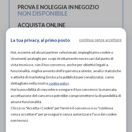
PROVA E NOLEGGIA IN NEGOZIO
NON DISPONIBILE
ACQUISTA ONLINE
89,00€
DA
La tua privacy, al primo posto
continua senza accettare
Noi, insieme ad alcuni partner selezionati, impieghiamo cookie o
strumenti analoghi per scopi strettamente necessari dal punto di
vista tecnico e, con il tuo consenso, anche per obiettivi legati a
funzionalità, miglioramento dell'esperienza utente, analisi statistiche
e attività di marketing (inclusa la pubblicità personalizzata), come
Organizza prova in negozio
dettagliato nella nostra
cookie policy
.
Hai la possibilità di concedere o negare il tuo consenso: la mancata
accettazione del consenso potrebbe compromettere la disponibilità di
Scarica il coupon
alcune funzionalità.
Clicca su "Accetta i Cookie" per fornire il consenso o su "continua
senza accettare" per proseguire senza autorizzare l'uso dei cookie
Aggiungi al carrello
non tecnici.