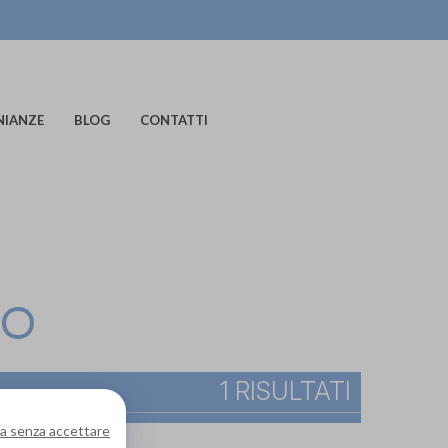
NIANZE
BLOG
CONTATTI
IO
1 RISULTATI
a senza accettare