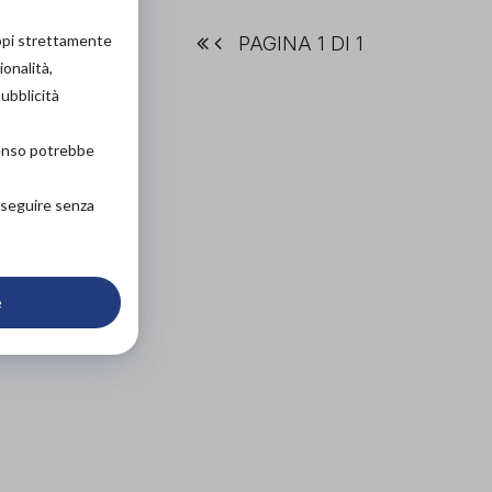
copi strettamente
PAGINA 1 DI 1
ionalità,
pubblicità
senso potrebbe
roseguire senza
e