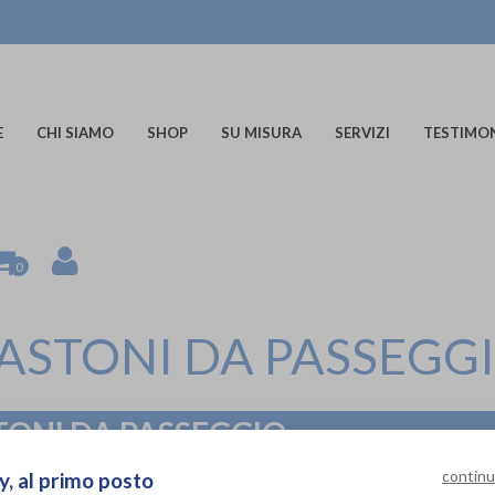
E
CHI SIAMO
SHOP
SU MISURA
SERVIZI
TESTIMO
0
ASTONI DA PASSEGG
TONI DA PASSEGGIO
continu
y, al primo posto