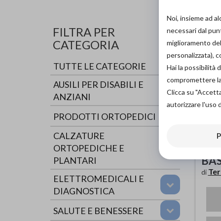
Cerca 
Noi, insieme ad a
FILTRA PER
necessari dal punt
CATEGORIA
miglioramento dell
personalizzata), 
TUTTE LE CATEGORIE
Hai la possibilit
compromettere la d
AUSILI PER DISABILI E
Clicca su "Accett
ANZIANI
autorizzare l'uso 
PRODOTTI ORTOPEDICI
CALZATURE
P
ORTOPEDICHE E
BA
PLANTARI
Ter
di
ELETTROMEDICALI E
DIAGNOSTICA
SALUTE E BENESSERE