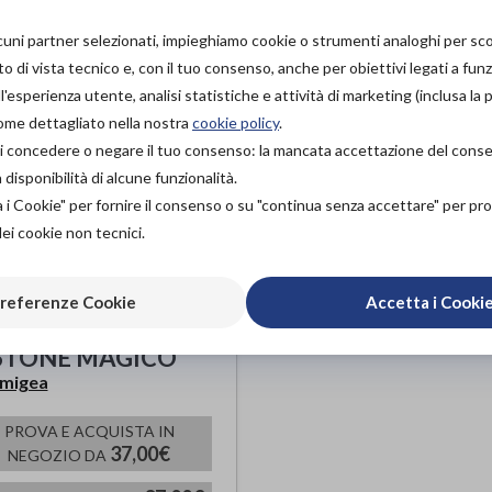
per marca
lcuni partner selezionati, impieghiamo cookie o strumenti analoghi per s
o di vista tecnico e, con il tuo consenso, anche per obiettivi legati a funz
'esperienza utente, analisi statistiche e attività di marketing (inclusa la 
come dettagliato nella nostra
cookie policy
.
à di concedere o negare il tuo consenso: la mancata accettazione del con
isponibilità di alcune funzionalità.
a i Cookie" per fornire il consenso o su "continua senza accettare" per p
dei cookie non tecnici.
referenze Cookie
Accetta i Cooki
STONE MAGICO
migea
PROVA E ACQUISTA IN
37,00€
NEGOZIO DA