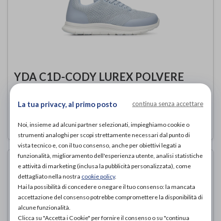
YDA C1D-CODY LUREX POLVERE
Optima Molliter
di
La tua privacy, al primo posto
continua senza accettare
149,00€
PROVA E ACQUISTA IN NEGOZIO DA
Noi, insieme ad alcuni partner selezionati, impieghiamo cookie o
strumenti analoghi per scopi strettamente necessari dal punto di
vista tecnico e, con il tuo consenso, anche per obiettivi legati a
funzionalità, miglioramento dell'esperienza utente, analisi statistiche
e attività di marketing (inclusa la pubblicità personalizzata), come
dettagliato nella nostra
cookie policy
.
Hai la possibilità di concedere o negare il tuo consenso: la mancata
accettazione del consenso potrebbe compromettere la disponibilità di
alcune funzionalità.
Clicca su "Accetta i Cookie" per fornire il consenso o su "continua