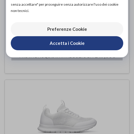
senza accettare" per proseguire senza autorizzare l'uso dei cookie
non tecnici.
Preferenze Cookie
YDA C1D-CODY blu notte
Optima Molliter
di
Accetta i Cookie
149,00€
PROVA E ACQUISTA IN NEGOZIO DA