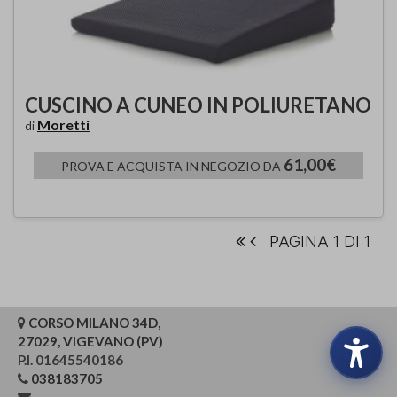
CUSCINO A CUNEO IN POLIURETANO
Moretti
di
61,00€
PROVA E ACQUISTA IN NEGOZIO DA
PAGINA 1 DI 1
CORSO MILANO 34D,
27029, VIGEVANO (PV)
P.I. 01645540186
038183705