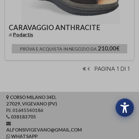
CARAVAGGIO ANTHRACITE
Podartis
di
210,00€
PROVA E ACQUISTA IN NEGOZIO DA
PAGINA 1 DI 1
CORSO MILANO 34D,
27029, VIGEVANO (PV)
P.I. 01645540186
038183705
ALFONSIVIGEVANO@GMAIL.COM
WHATSAPP