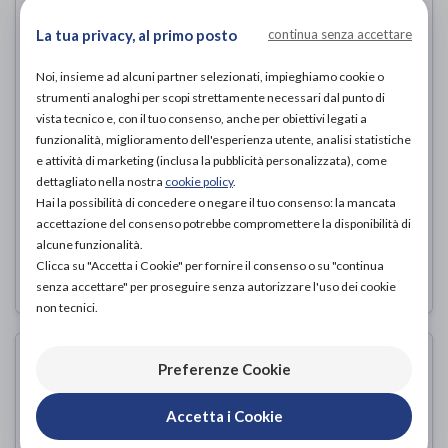
La tua privacy, al primo posto
continua senza accettare
Noi, insieme ad alcuni partner selezionati, impieghiamo cookie o
strumenti analoghi per scopi strettamente necessari dal punto di
vista tecnico e, con il tuo consenso, anche per obiettivi legati a
funzionalità, miglioramento dell'esperienza utente, analisi statistiche
e attività di marketing (inclusa la pubblicità personalizzata), come
dettagliato nella nostra
cookie policy
.
CARAVAGGIO BROWN
Hai la possibilità di concedere o negare il tuo consenso: la mancata
accettazione del consenso potrebbe compromettere la disponibilità di
Podartis
di
alcune funzionalità.
Clicca su "Accetta i Cookie" per fornire il consenso o su "continua
210,00€
PROVA E ACQUISTA IN NEGOZIO DA
senza accettare" per proseguire senza autorizzare l'uso dei cookie
non tecnici.
Preferenze Cookie
Accetta i Cookie