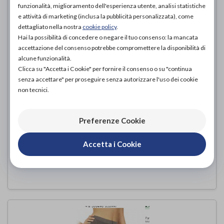
funzionalità, miglioramento dell'esperienza utente, analisi statistiche
e attività di marketing (inclusa la pubblicità personalizzata), come
dettagliato nella nostra
cookie policy
.
Hai la possibilità di concedere o negare il tuo consenso: la mancata
accettazione del consenso potrebbe compromettere la disponibilità di
alcune funzionalità.
Clicca su "Accetta i Cookie" per fornire il consenso o su "continua
senza accettare" per proseguire senza autorizzare l'uso dei cookie
non tecnici.
REGGISENO SPORTIVO XCONTROL
Anita
di
Preferenze Cookie
62,00€
PROVA E ACQUISTA IN NEGOZIO DA
Accetta i Cookie
62,00€
ACQUISTA ONLINE DA