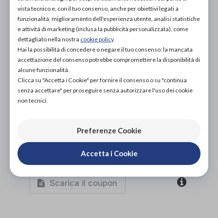
PROVA E ACQUISTA IN NEGOZIO
vista tecnico e, con il tuo consenso, anche per obiettivi legati a
69,00€
DA
funzionalità, miglioramento dell'esperienza utente, analisi statistiche
e attività di marketing (inclusa la pubblicità personalizzata), come
PROVA E NOLEGGIA IN NEGOZIO
NON DISPONIBILE
dettagliato nella nostra
cookie policy
.
Hai la possibilità di concedere o negare il tuo consenso: la mancata
ACQUISTA ONLINE
accettazione del consenso potrebbe compromettere la disponibilità di
NON DISPONIBILE
alcune funzionalità.
Clicca su "Accetta i Cookie" per fornire il consenso o su "continua
senza accettare" per proseguire senza autorizzare l'uso dei cookie
non tecnici.
Preferenze Cookie
Accetta i Cookie
Organizza prova in negozio
Scarica il coupon