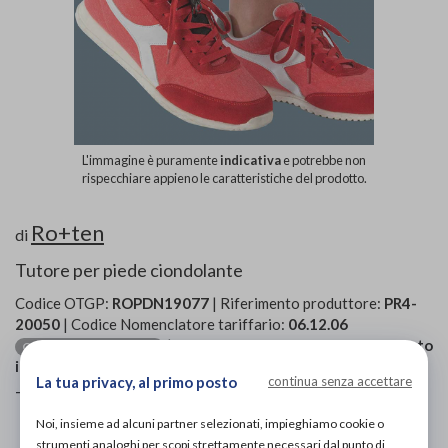
L'immagine è puramente
indicativa
e potrebbe non
rispecchiare appieno le caratteristiche del prodotto.
Ro+ten
di
Tutore per piede ciondolante
Codice OTGP:
ROPDN19077
| Riferimento produttore:
PR4-
20050
| Codice Nomenclatore tariffario:
06.12.06
| Categoria:
Prodotti ortopedici
»
Arto
Ortesi per caviglia-piede
inferiore
»
Tutori piede
La tua privacy, al primo posto
continua senza accettare
Tutore piede ciondolante
Noi, insieme ad alcuni partner selezionati, impieghiamo cookie o
strumenti analoghi per scopi strettamente necessari dal punto di