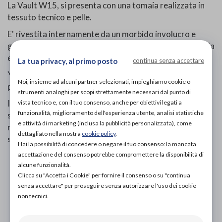
La Vault W15, si presenta con una tomaia realizzata in
tessuto tecnico e pelle.
E' rivestita internamente da un morbido involucro e
grazie all'assenza di cuciture risulta una sneaker comoda
ed ammortizzante.
La tua privacy, al primo posto
continua senza accettare
YDA consente di curare il bilanciamento della postura e
Noi, insieme ad alcuni partner selezionati, impieghiamo cookie o
potenziare le funzionalità del corpo.
strumenti analoghi per scopi strettamente necessari dal punto di
Il sistema antishock che ridistribuisce il peso sull’intera
vista tecnico e, con il tuo consenso, anche per obiettivi legati a
funzionalità, miglioramento dell'esperienza utente, analisi statistiche
superficie plantare e lo Spring System favoriscono il
e attività di marketing (inclusa la pubblicità personalizzata), come
rotolamento del piede restituendo una piacevole
dettagliato nella nostra
cookie policy
.
sensazione di benessere ed equilibrio.
Hai la possibilità di concedere o negare il tuo consenso: la mancata
accettazione del consenso potrebbe compromettere la disponibilità di
PROVA E ACQUISTA IN NEGOZIO
alcune funzionalità.
188,00€
DA
Clicca su "Accetta i Cookie" per fornire il consenso o su "continua
senza accettare" per proseguire senza autorizzare l'uso dei cookie
PROVA E NOLEGGIA IN NEGOZIO
non tecnici.
NON DISPONIBILE