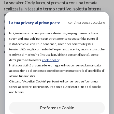
La sneaker Cody lurex, si presenta con una tomaia
realizzata in tessuto termo reattivo, soletta interna
estraibile ed apertura con lacci regolabile. YDA
consente di curare il bilanciamento della postura e
La tua privacy, al primo posto
continua senza accettare
potenziare le funzionalità del corpo. Il sistema antishock
che ridistribuisce il peso sull’intera superficie plantare e
Noi, insieme ad alcuni partner selezionati, impieghiamo cookie o
strumenti analoghi per scopi strettamente necessari dal punto di
lo Spring System favoriscono il rotolamento del piede
vista tecnico e, con il tuo consenso, anche per obiettivi legati a
restituendo una piacevole sensazione di benessere ed
funzionalità, miglioramento dell'esperienza utente, analisi statistiche
equilibrio.
e attività di marketing (inclusa la pubblicità personalizzata), come
dettagliato nella nostra
cookie policy
.
PROVA E ACQUISTA IN NEGOZIO
Hai la possibilità di concedere o negare il tuo consenso: la mancata
149,00€
DA
accettazione del consenso potrebbe compromettere la disponibilità di
alcune funzionalità.
PROVA E NOLEGGIA IN NEGOZIO
Clicca su "Accetta i Cookie" per fornire il consenso o su "continua
NON DISPONIBILE
senza accettare" per proseguire senza autorizzare l'uso dei cookie
non tecnici.
ACQUISTA ONLINE
NON DISPONIBILE
Preferenze Cookie