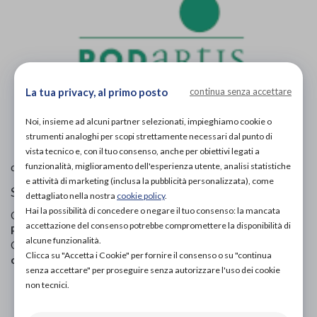
La tua privacy, al primo posto
continua senza accettare
L'immagine è puramente
indicativa
e potrebbe non
Noi, insieme ad alcuni partner selezionati, impieghiamo cookie o
rispecchiare appieno le caratteristiche del prodotto.
strumenti analoghi per scopi strettamente necessari dal punto di
vista tecnico e, con il tuo consenso, anche per obiettivi legati a
Podartis
di
funzionalità, miglioramento dell'esperienza utente, analisi statistiche
e attività di marketing (inclusa la pubblicità personalizzata), come
Scarpe ortopediche
dettagliato nella nostra
cookie policy
.
Hai la possibilità di concedere o negare il tuo consenso: la mancata
Codice OTGP:
PODRH21549
| Riferimento produttore:
accettazione del consenso potrebbe compromettere la disponibilità di
PA20384
| Codice Nomenclatore tariffario:
06.33.03
|
alcune funzionalità.
Categoria:
Calzature ortopediche e plantari
»
Scarpe
Clicca su "Accetta i Cookie" per fornire il consenso o su "continua
ortopediche
»
Unisex
senza accettare" per proseguire senza autorizzare l'uso dei cookie
non tecnici.
PROVA E ACQUISTA IN NEGOZIO
197,00€
DA