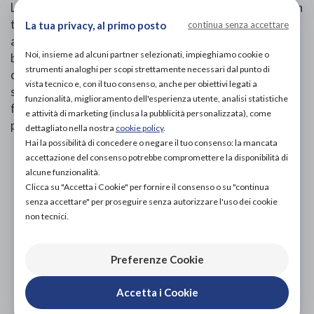
La sneaker Cody si presenta con una tomaia realizzata in
tessuto termoreattivo, soletta interna estraibile ed
La tua privacy, al primo posto
continua senza accettare
apertura con lacci regolabili. YDA consente di curare il
Noi, insieme ad alcuni partner selezionati, impieghiamo cookie o
bilanciamento della postura e potenziare le funzionalità
strumenti analoghi per scopi strettamente necessari dal punto di
del corpo. Il sistema antishock che ridistribuisce il peso
vista tecnico e, con il tuo consenso, anche per obiettivi legati a
sull’intera superficie plantare e lo Spring System
funzionalità, miglioramento dell'esperienza utente, analisi statistiche
favoriscono il rotolamento del piede restituendo una
e attività di marketing (inclusa la pubblicità personalizzata), come
piacevole sensazione di benessere ed equilibrio.
dettagliato nella nostra
cookie policy
.
Hai la possibilità di concedere o negare il tuo consenso: la mancata
accettazione del consenso potrebbe compromettere la disponibilità di
PROVA E ACQUISTA IN NEGOZIO
alcune funzionalità.
149,00€
DA
Clicca su "Accetta i Cookie" per fornire il consenso o su "continua
senza accettare" per proseguire senza autorizzare l'uso dei cookie
PROVA E NOLEGGIA IN NEGOZIO
NON DISPONIBILE
non tecnici.
ACQUISTA ONLINE
Preferenze Cookie
NON DISPONIBILE
Accetta i Cookie