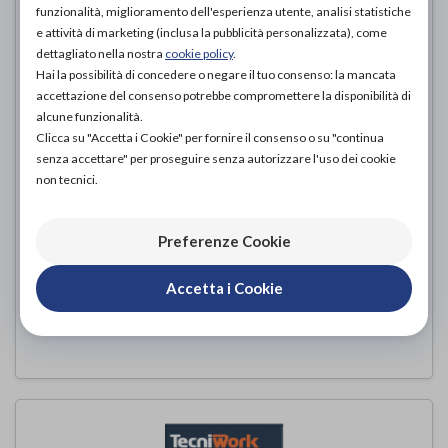
funzionalità, miglioramento dell'esperienza utente, analisi statistiche
e attività di marketing (inclusa la pubblicità personalizzata), come
dettagliato nella nostra
cookie policy
.
Hai la possibilità di concedere o negare il tuo consenso: la mancata
accettazione del consenso potrebbe compromettere la disponibilità di
alcune funzionalità.
Clicca su "Accetta i Cookie" per fornire il consenso o su "continua
senza accettare" per proseguire senza autorizzare l'uso dei cookie
non tecnici.
VALGOSAN ALLUCE VALGO
TECNIWORK
di
Preferenze Cookie
16,00€
PROVA E ACQUISTA IN NEGOZIO DA
Accetta i Cookie
16,00€
ACQUISTA ONLINE DA