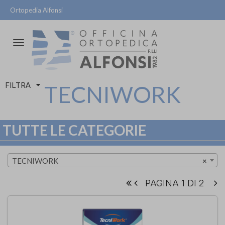
Ortopedia Alfonsi
Attiva/disattiva
la
navigazione
FILTRA
TECNIWORK
TUTTE LE CATEGORIE
TECNIWORK
×
PAGINA 1 DI 2