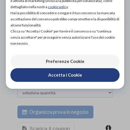
e attività di marketing (inclusa la pubblicità personalizzata), come
PROVA E ACQUISTA IN NEGOZIO
dettagliato nella nostra
cookie policy
.
16,00€
DA
Hai la possibilità di concedere o negare il tuo consenso: la mancata
accettazione del consenso potrebbe compromettere la disponibilità di
PROVA E NOLEGGIA IN NEGOZIO
alcune funzionalità.
NON DISPONIBILE
Clicca su "Accetta i Cookie" per fornire il consenso o su "continua
senza accettare" per proseguire senza autorizzare l'uso dei cookie
ACQUISTA ONLINE
non tecnici.
16,00€
DA
Preferenze Cookie
Accetta i Cookie
Organizza prova in negozio
Scarica il coupon