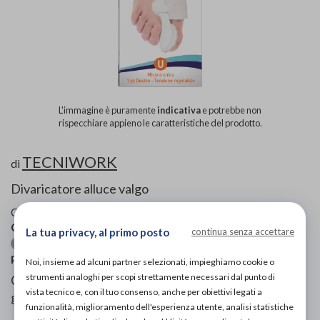
L'immagine è puramente
indicativa
e potrebbe non
rispecchiare appieno le caratteristiche del prodotto.
TECNIWORK
di
Divaricatore alluce valgo
Codice OTGP:
TE2UH20428
| Riferimento produttore:
CO300D
| Codice Nomenclatore tariffario:
06.12.03
La tua privacy, al primo posto
continua senza accettare
| Categoria:
Calzature ortopediche e
Ortesi per piede
plantari
»
Cura del piede
Noi, insieme ad alcuni partner selezionati, impieghiamo cookie o
strumenti analoghi per scopi strettamente necessari dal punto di
Correttore notturno per alluce valgo, con protezione in
vista tecnico e, con il tuo consenso, anche per obiettivi legati a
gel
funzionalità, miglioramento dell'esperienza utente, analisi statistiche