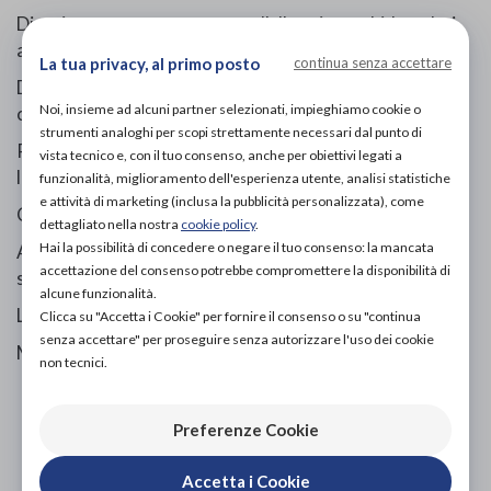
Divaricatore e protettore per l'alluce in morbido gel: si
applica tra l'alluce ed il secondo dito.
La tua privacy, al primo posto
continua senza accettare
Divarica e allinea le dita riportandole in posizione
Noi, insieme ad alcuni partner selezionati, impieghiamo cookie o
corretta e previene la formazione di callosità.
strumenti analoghi per scopi strettamente necessari dal punto di
Protegge dallo sfregamento con la calzatura evitando
vista tecnico e, con il tuo consenso, anche per obiettivi legati a
l'attrito e la pressione senza creare ingombro.
funzionalità, miglioramento dell'esperienza utente, analisi statistiche
e attività di marketing (inclusa la pubblicità personalizzata), come
Comfort e benessere per un sollievo immediato.
dettagliato nella nostra
cookie policy
.
Hai la possibilità di concedere o negare il tuo consenso: la mancata
Ambidestro: indossabile sia sul piede destro che
accettazione del consenso potrebbe compromettere la disponibilità di
sinistro.
alcune funzionalità.
Lavabile e riutilizzabile.
Clicca su "Accetta i Cookie" per fornire il consenso o su "continua
senza accettare" per proseguire senza autorizzare l'uso dei cookie
Misura unica.
non tecnici.
Preferenze Cookie
PROVA E ACQUISTA IN NEGOZIO
9,80€
DA
Accetta i Cookie