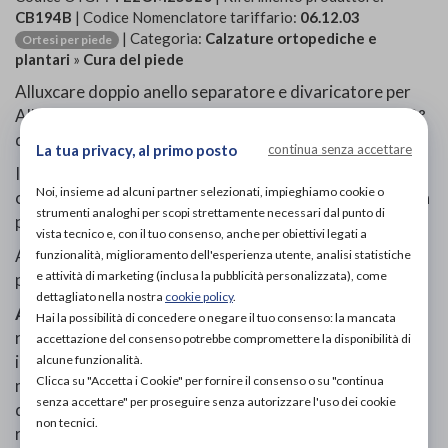
CB194B
| Codice Nomenclatore tariffario:
06.12.03
| Categoria:
Calzature ortopediche e
Ortesi per piede
plantari
»
Cura del piede
Alluxcare doppio anello separatore e divaricatore per
Alluce. In gel morbido e confortevole. Allinea alluce e 2°
dito, evita lo sfregamento tra 1, 2 e 3° dito.
La tua privacy, al primo posto
continua senza accettare
I due anelli mantengono il dispositivo nella posizione
Noi, insieme ad alcuni partner selezionati, impieghiamo cookie o
corretta, separando e proteggendo senza creare alcuna
strumenti analoghi per scopi strettamente necessari dal punto di
pressione.
vista tecnico e, con il tuo consenso, anche per obiettivi legati a
Ambidestro, indossabile sia sul piede destro che sul
funzionalità, miglioramento dell'esperienza utente, analisi statistiche
e attività di marketing (inclusa la pubblicità personalizzata), come
piede sinistro.
dettagliato nella nostra
cookie policy
.
Avvertenze:
Non applicare su cute lesa. In caso di
Hai la possibilità di concedere o negare il tuo consenso: la mancata
rossore o irritazione interrompere l’uso, lavare la zona
accettazione del consenso potrebbe compromettere la disponibilità di
interessata con abbondante acqua e consultare un
alcune funzionalità.
Clicca su "Accetta i Cookie" per fornire il consenso o su "continua
medico. Tenere fuori della portata dei bambini. Non
senza accettare" per proseguire senza autorizzare l'uso dei cookie
disperdere nell’ambiente. Smaltire il prodotto con i
non tecnici.
rifiuti indifferenziati.