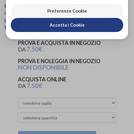
Uso e mantenimento:
Dispositivo medico lavabile e
Preferenze Cookie
riutilizzabile.
Lavare con acqua e sapone. Asciugare, cospargere con
Accetta i Cookie
talco e applicare sul piede.
PROVA E ACQUISTA IN NEGOZIO
7,50€
DA
PROVA E NOLEGGIA IN NEGOZIO
NON DISPONIBILE
ACQUISTA ONLINE
7,50€
DA