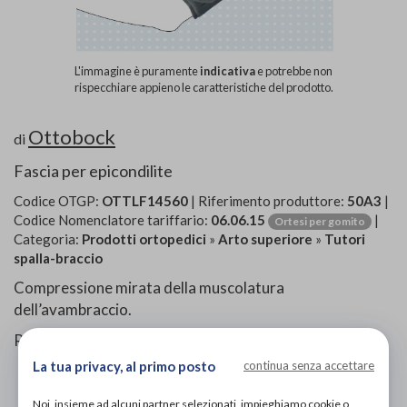
L'immagine è puramente
indicativa
e potrebbe non
rispecchiare appieno le caratteristiche del prodotto.
Ottobock
di
Fascia per epicondilite
Codice OTGP:
OTTLF14560
| Riferimento produttore:
50A3
|
Codice Nomenclatore tariffario:
06.06.15
|
Ortesi per gomito
Categoria:
Prodotti ortopedici
»
Arto superiore
»
Tutori
spalla-braccio
Compressione mirata della muscolatura
dell’avambraccio.
Riduce il carico sulle inserzioni tendinee.
La tua privacy, al primo posto
continua senza accettare
Noi, insieme ad alcuni partner selezionati, impieghiamo cookie o