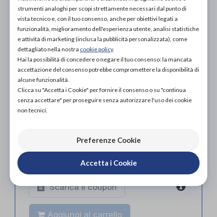
PROVA E ACQUISTA IN NEGOZIO
strumenti analoghi per scopi strettamente necessari dal punto di
45,00€
DA
vista tecnico e, con il tuo consenso, anche per obiettivi legati a
funzionalità, miglioramento dell'esperienza utente, analisi statistiche
PROVA E NOLEGGIA IN NEGOZIO
e attività di marketing (inclusa la pubblicità personalizzata), come
NON DISPONIBILE
dettagliato nella nostra
cookie policy
.
Hai la possibilità di concedere o negare il tuo consenso: la mancata
ACQUISTA ONLINE
accettazione del consenso potrebbe compromettere la disponibilità di
45,00€
DA
alcune funzionalità.
Clicca su "Accetta i Cookie" per fornire il consenso o su "continua
senza accettare" per proseguire senza autorizzare l'uso dei cookie
non tecnici.
Preferenze Cookie
Organizza prova in negozio
Accetta i Cookie
Scarica il coupon
Aggiungi al carrello