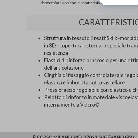
rispecchiare appieno le caratteristiche del prodotto.
CARATTERISTI
Struttura in tessuto BreathSkill: -morbid
in 3D - copertura esterna in speciale tra
resistenza
Elastici di rinforzo a incrocio per una ott
dell’articolazione
Cinghia di fissaggio controlaterale regol
elastica e imbottita sotto-ascellare
Presa braccio regolabile con elastico e c
Pelotta di rinforzo in materiale viscoelast
internamente a Velcro®
CORSO MILANO 34D, 27029, VIGEVANO (PV)