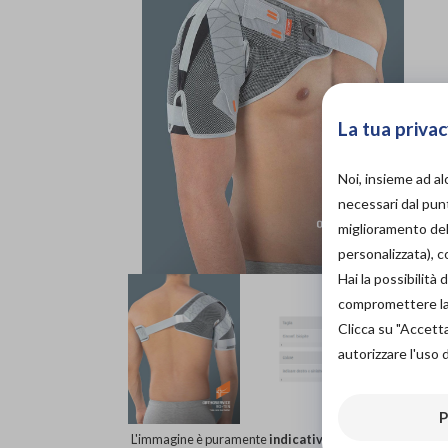
La tua privac
Noi, insieme ad a
necessari dal punt
miglioramento dell
personalizzata), 
Hai la possibilit
compromettere la d
Clicca su "Accett
autorizzare l'uso 
P
L'immagine è puramente
indicativa
e potrebbe non