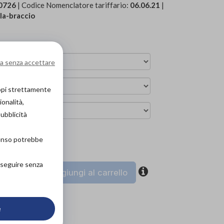
0726
| Codice Nomenclatore tariffario:
06.06.21
|
lla-braccio
a senza accettare
copi strettamente
ionalità,
pubblicità
senso potrebbe
ova in negozio
roseguire senza
coupon
Aggiungi al carrello
e