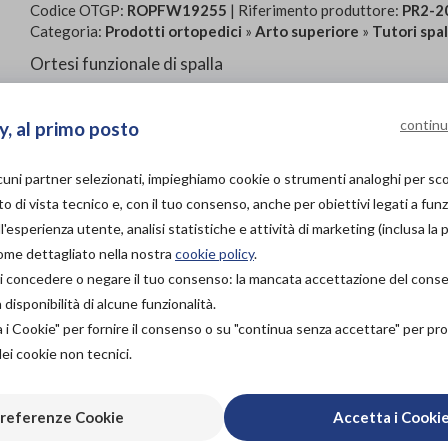
Codice OTGP:
ROPFW19255
| Riferimento produttore:
PR2-2
Categoria:
Prodotti ortopedici
»
Arto superiore
»
Tutori spa
Ortesi funzionale di spalla
PROVA E ACQUISTA IN
continu
y, al primo posto
NEGOZIO
109,00€
DA
lcuni partner selezionati, impieghiamo cookie o strumenti analoghi per s
PROVA E NOLEGGIA IN
o di vista tecnico e, con il tuo consenso, anche per obiettivi legati a funz
NEGOZIO
'esperienza utente, analisi statistiche e attività di marketing (inclusa la 
NON DISPONIBILE
come dettagliato nella nostra
cookie policy
.
ACQUISTA ONLINE
à di concedere o negare il tuo consenso: la mancata accettazione del con
Organizza pr
109,00€
DA
isponibilità di alcune funzionalità.
a i Cookie" per fornire il consenso o su "continua senza accettare" per p
Scarica il 
dei cookie non tecnici.
referenze Cookie
Accetta i Cooki