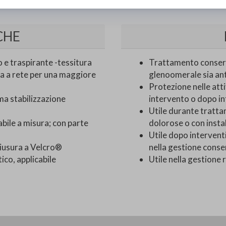
CHE
o e traspirante -tessitura
Trattamento conserva
ma a rete per una maggiore
glenoomerale sia ant
Protezione nelle atti
ima stabilizzazione
intervento o dopo in
Utile durante trattam
abile a misura; con parte
dolorose o con instab
Utile dopo interventi
hiusura a Velcro®
nella gestione conser
ico, applicabile
Utile nella gestione r