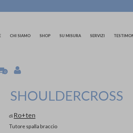
E
CHI SIAMO
SHOP
SU MISURA
SERVIZI
TESTIMO
0
SHOULDERCROSS
Ro+ten
di
Tutore spalla braccio