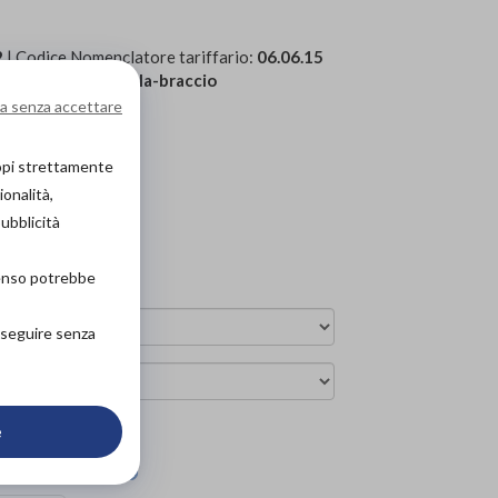
2
| Codice Nomenclatore tariffario:
06.06.15
riore
»
Tutori spalla-braccio
a senza accettare
derenza all’arto
copi strettamente
ionalità,
pubblicità
senso potrebbe
roseguire senza
e
ova in negozio