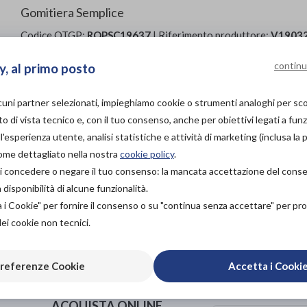
Gomitiera Semplice
Codice OTGP:
ROPSC19637
| Riferimento produttore:
V1903
| Categoria:
Prodotti ortopedici
»
Arto supe
Ortesi per gomito
continu
y, al primo posto
DOLORE CRONICO DA BORSITE O TENDINITE
Tubolare, anatomica ed elastica per una perfetta a
lcuni partner selezionati, impieghiamo cookie o strumenti analoghi per s
Traspirante
o di vista tecnico e, con il tuo consenso, anche per obiettivi legati a funz
Capacità compressiva medio-alta
'esperienza utente, analisi statistiche e attività di marketing (inclusa la 
Bordi confortevoli
come dettagliato nella nostra
cookie policy
.
Composizione: 70% poliammide, 30% elastan
à di concedere o negare il tuo consenso: la mancata accettazione del con
isponibilità di alcune funzionalità.
PROVA E ACQUISTA IN
a i Cookie" per fornire il consenso o su "continua senza accettare" per p
NEGOZIO
26,50€
dei cookie non tecnici.
DA
PROVA E NOLEGGIA IN
NEGOZIO
referenze Cookie
Accetta i Cooki
NON DISPONIBILE
Organizza pr
ACQUISTA ONLINE