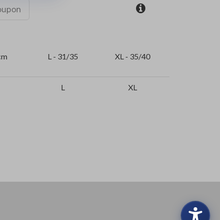
coupon
cm
L - 31/35
XL - 35/40
L
XL