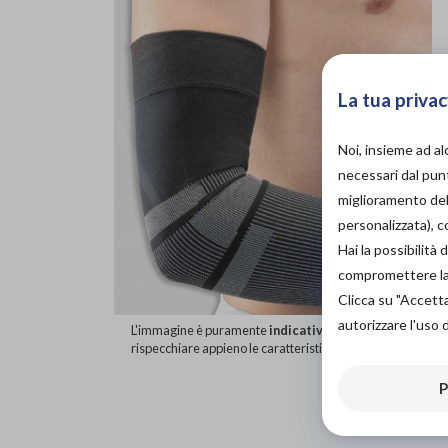
La tua privac
Noi, insieme ad a
necessari dal punt
miglioramento dell
personalizzata), 
Hai la possibilit
compromettere la d
Clicca su "Accett
autorizzare l'uso 
L'immagine è puramente
indicativa
e potrebbe non
rispecchiare appieno le caratteristiche del prodotto.
P