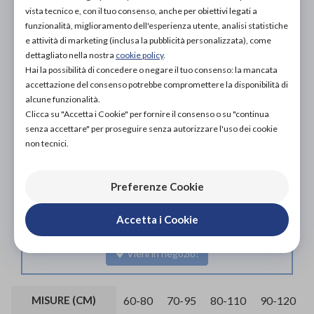
vista tecnico e, con il tuo consenso, anche per obiettivi legati a
funzionalità, miglioramento dell'esperienza utente, analisi statistiche
e attività di marketing (inclusa la pubblicità personalizzata), come
dettagliato nella nostra
cookie policy
.
Hai la possibilità di concedere o negare il tuo consenso: la mancata
accettazione del consenso potrebbe compromettere la disponibilità di
alcune funzionalità.
Organizza prova in negozio
Clicca su "Accetta i Cookie" per fornire il consenso o su "continua
senza accettare" per proseguire senza autorizzare l'uso dei cookie
non tecnici.
Scarica il coupon
Preferenze Cookie
L'acquisto in negozio è raccomandato per garantire il
corretto supporto da parte di un tecnico ortopedico
Accetta i Cookie
specializzato.
Vieni in negozio!
MISURE (CM)
60-80
70-95
80-110
90-120