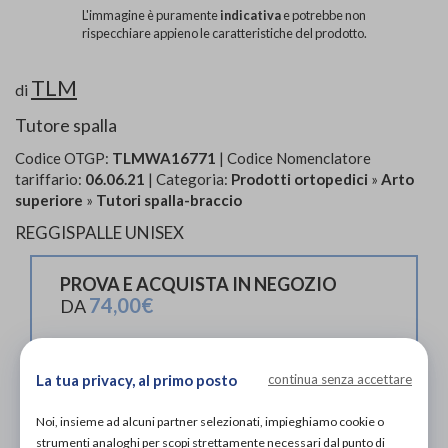
L'immagine è puramente
indicativa
e potrebbe non
rispecchiare appieno le caratteristiche del prodotto.
TLM
di
Tutore spalla
Codice OTGP:
TLMWA16771
| Codice Nomenclatore
tariffario:
06.06.21
| Categoria:
Prodotti ortopedici
»
Arto
superiore
»
Tutori spalla-braccio
REGGISPALLE UNISEX
PROVA E ACQUISTA IN NEGOZIO
74,00€
DA
PROVA E NOLEGGIA IN NEGOZIO
NON DISPONIBILE
La tua privacy, al primo posto
continua senza accettare
ACQUISTA ONLINE
Noi, insieme ad alcuni partner selezionati, impieghiamo cookie o
NON DISPONIBILE
strumenti analoghi per scopi strettamente necessari dal punto di