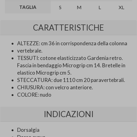
TAGLIA
S
M
L
XL
CARATTERISTICHE
ALTEZZE: cm 36 in corrispondenza della colonna
vertebrale.
TESSUTI: cotone elasticizzato Gardenia retro.
Fascia in bendaggio Microgrip cm 14. Bretelle in
elastico Microgrip cm 5.
STECCATURA: due 1110 cm 20 paravertebrali.
CHIUSURA: con velcro anteriore.
COLORE: nudo
INDICAZIONI
Dorsalgia