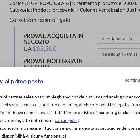
Codice OTGP:
ROPUIG8746
| Riferimento produttore:
90070
|
Categoria:
Prodotti ortopedici
»
Colonna vertebrale
»
Busti 
Corsetto in tessuto rigido.
PROVA E ACQUISTA IN
NEGOZIO
165,50€
DA
PROVA E NOLEGGIA IN
NEGOZIO
NON DISPONIBILE
Organizza pr
continu
y, al primo posto
ACQUISTA ONLINE
165,50€
Scarica il 
DA
lcuni partner selezionati, impieghiamo cookie o strumenti analoghi per s
o di vista tecnico e, con il tuo consenso, anche per obiettivi legati a funz
'esperienza utente, analisi statistiche e attività di marketing (inclusa la 
L'acquisto in negozio è raccomandato per garantire i
come dettagliato nella nostra
cookie policy
.
ortopedico specia
à di concedere o negare il tuo consenso: la mancata accettazione del con
Vieni in nego
isponibilità di alcune funzionalità.