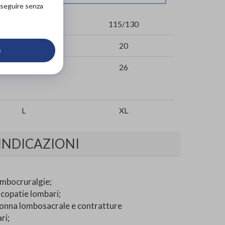
roseguire senza
100/115
115/130
20
20
e
26
26
L
XL
INDICAZIONI
ombocruralgie;
scopatie lombari;
olonna lombosacrale e contratture
ri;