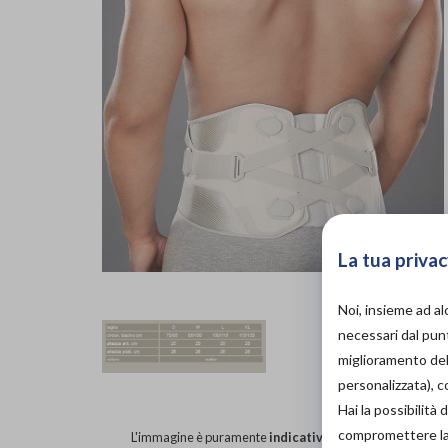
La tua privac
Noi, insieme ad a
necessari dal punt
miglioramento dell
personalizzata), 
Hai la possibilit
compromettere la d
L'immagine è puramente
indicativa
e potrebbe non