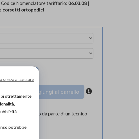
 Codice Nomenclatore tariffario:
06.03.08
|
e corsetti ortopedici
ova in negozio
a senza accettare
coupon
Aggiungi al carrello
copi strettamente
ionalità,
pubblicità
l corretto supporto da parte di un tecnico
lizzato.
senso potrebbe
zio!