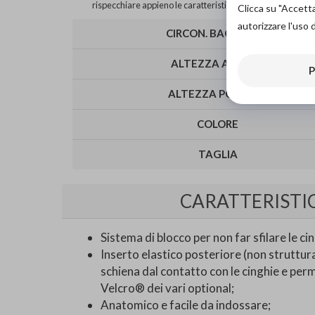
rispecchiare appieno le caratteristiche del prodotto.
Clicca su "Accett
autorizzare l'uso 
CIRCON. BACINO CM
ALTEZZA ANT. CM
P
ALTEZZA POST. CM
COLORE
TAGLIA
CARATTERISTI
Sistema di blocco per non far sfilare le cin
Inserto elastico posteriore (non struttur
schiena dal contatto con le cinghie e perm
Velcro® dei vari optional;
Anatomico e facile da indossare;