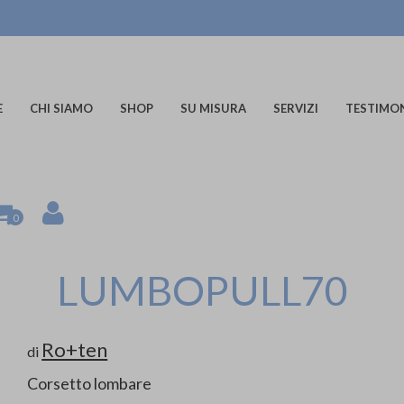
E
CHI SIAMO
SHOP
SU MISURA
SERVIZI
TESTIMO
0
LUMBOPULL70
Ro+ten
di
Corsetto lombare