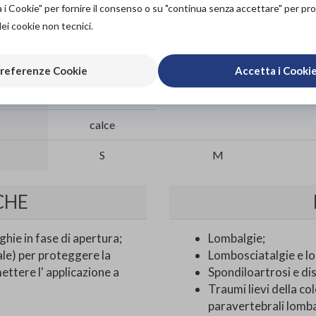
a i Cookie" per fornire il consenso o su "continua senza accettare" per p
dei cookie non tecnici.
70/85
85/100
20
20
referenze Cookie
Accetta i Cooki
26
26
calce
S
M
CHE
ghie in fase di apertura;
Lombalgie;
ale) per proteggere la
Lombosciatalgie e l
ettere l' applicazione a
Spondiloartrosi e di
Traumi lievi della c
paravertebrali lomba