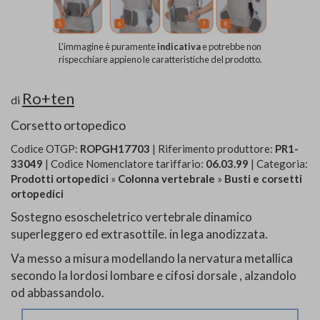
L'immagine è puramente
indicativa
e potrebbe non
rispecchiare appieno le caratteristiche del prodotto.
Ro+ten
di
Corsetto ortopedico
Codice OTGP:
ROPGH17703
| Riferimento produttore:
PR1-
33049
| Codice Nomenclatore tariffario:
06.03.99
| Categoria:
Prodotti ortopedici
»
Colonna vertebrale
»
Busti e corsetti
ortopedici
Sostegno esoscheletrico vertebrale dinamico
superleggero ed extrasottile. in lega anodizzata.
Va messo a misura modellando la nervatura metallica
secondo la lordosi lombare e cifosi dorsale , alzandolo
od abbassandolo.