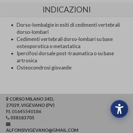
INDICAZIONI
Dorso-lombalgie in esiti di cedimenti vertebrali
dorso-lombari
Cedimenti vertebrali dorso-lombari su base
osteoporotica o metastatica
Ipercifosi dorsale post-traumatica o su base
artrosica
Osteocondrosi giovanile
CORSO MILANO 34D,
27029, VIGEVANO (PV)
P.I. 01645540186
038183705
ALFONSIVIGEVANO@GMAIL.COM