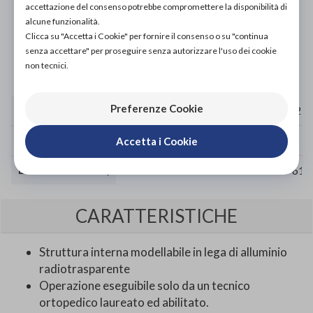
L'acquisto in negozio è raccomandato per garantire il
accettazione del consenso potrebbe compromettere la disponibilità di
corretto supporto da parte di un tecnico ortopedico
alcune funzionalità.
specializzato.
Clicca su "Accetta i Cookie" per fornire il consenso o su "continua
senza accettare" per proseguire senza autorizzare l'uso dei cookie
Vieni in negozio!
non tecnici.
Preferenze Cookie
CIRCONFERENZA BACINO (CM)
70-125
70-125
70-125
70-125
TAGLIA
XS
S
M
L
Accetta i Cookie
DISTANZA T1-L5 (CM)
35-41
41-47
47-54
54-61
CARATTERISTICHE
Struttura interna modellabile in lega di alluminio
radiotrasparente
Operazione eseguibile solo da un tecnico
ortopedico laureato ed abilitato.