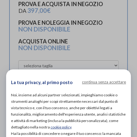
PROVA E ACQUISTA IN NEGOZIO
397,00€
DA
PROVA E NOLEGGIA IN NEGOZIO
NON DISPONIBILE
ACQUISTA ONLINE
NON DISPONIBILE
La tua privacy, al primo posto
continua senza accettare
Noi, insieme ad alcuni partner selezionati, impieghiamo cookie o
Organizza prova in negozio
strumenti analoghi per scopi strettamente necessari dal punto di
vista tecnico e, con il tuo consenso, anche per obiettivi legati a
funzionalità, miglioramento dell'esperienza utente, analisi statistiche
Scarica il coupon
e attività di marketing (inclusa la pubblicità personalizzata), come
dettagliato nella nostra
cookie policy
.
Hai la possibilità di concedere o negare il tuo consenso: la mancata