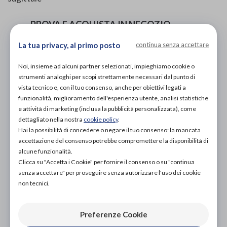
PROVA E ACQUISTA IN NEGOZIO
415,00€
DA
La tua privacy, al primo posto
continua senza accettare
PROVA E NOLEGGIA IN NEGOZIO
NON DISPONIBILE
Noi, insieme ad alcuni partner selezionati, impieghiamo cookie o
strumenti analoghi per scopi strettamente necessari dal punto di
ACQUISTA ONLINE
vista tecnico e, con il tuo consenso, anche per obiettivi legati a
NON DISPONIBILE
funzionalità, miglioramento dell'esperienza utente, analisi statistiche
e attività di marketing (inclusa la pubblicità personalizzata), come
dettagliato nella nostra
cookie policy
.
Hai la possibilità di concedere o negare il tuo consenso: la mancata
accettazione del consenso potrebbe compromettere la disponibilità di
alcune funzionalità.
Clicca su "Accetta i Cookie" per fornire il consenso o su "continua
senza accettare" per proseguire senza autorizzare l'uso dei cookie
non tecnici.
Organizza prova in negozio
Scarica il coupon
Preferenze Cookie