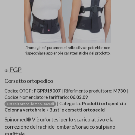
L'immagine è puramente
indicativa
e potrebbe non
rispecchiare appieno le caratteristiche del prodotto.
FGP
di
Corsetto ortopedico
Codice OTGP:
FGPPJ19007
| Riferimento produttore:
M730
|
Codice Nomenclatore tariffario:
06.03.09
| Categoria:
Prodotti ortopedici
»
Ortesi toraco-lombo-sacrali
Colonna vertebrale
»
Busti e corsetti ortopedici
Spinomed® V è un’ortesi per lo scarico attivo e la
correzione del rachide lombare/toracico sul piano
sagittale