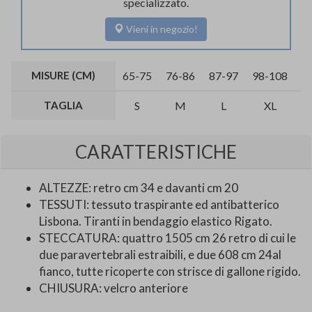
specializzato.
Vieni in negozio!
MISURE (CM)
65-75
76-86
87-97
98-108
1
TAGLIA
S
M
L
XL
CARATTERISTICHE
ALTEZZE: retro cm 34 e davanti cm 20
TESSUTI: tessuto traspirante ed antibatterico
Lisbona. Tiranti in bendaggio elastico Rigato.
STECCATURA: quattro 1505 cm 26 retro di cui le
due paravertebrali estraibili, e due 608 cm 24al
fianco, tutte ricoperte con strisce di gallone rigido.
CHIUSURA: velcro anteriore