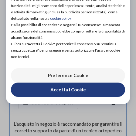
funzionalità, miglioramento dell'esperienza utente, analisi statistiche
ACQUISTA ONLINE
e attività di marketing (inclusa la pubblicità personalizzata), come
NON DISPONIBILE
dettagliato nella nostra
cookie policy
.
Hai la possibilità di concedere o negare il tuo consenso: la mancata
accettazione del consenso potrebbe compromettere la disponibilità di
alcune funzionalità.
Clicca su "Accetta i Cookie" per fornire il consenso o su "continua
senza accettare" per proseguire senza autorizzare l'uso dei cookie
non tecnici.
Preferenze Cookie
Organizza prova in negozio
Accetta i Cookie
Scarica il coupon
L'acquisto in negozio è raccomandato per garantire il
corretto supporto da parte di un tecnico ortopedico