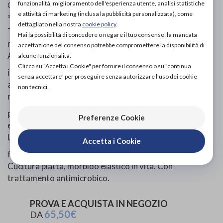
funzionalità, miglioramento dell'esperienza utente, analisi statistiche
Codice OTGP:
SO6LU19013
| Categoria:
Salute e benessere
e attività di marketing (inclusa la pubblicità personalizzata), come
»
Linea sport
»
Indumenti dimagranti
dettagliato nella nostra
cookie policy
.
Tutore elastico brevettato compressivo,
Hai la possibilità di concedere o negare il tuo consenso: la mancata
micromassaggiante, per il controllo della cellulite.
accettazione del consenso potrebbe compromettere la disponibilità di
Appositamente studiato con apertura
alcune funzionalità.
Clicca su "Accetta i Cookie" per fornire il consenso o su "continua
igienica per il trattamento post-lipoaspirazione
senza accettare" per proseguire senza autorizzare l'uso dei cookie
all’addome, ai fianchi, alle cosce e alle ginocchia. Con i
non tecnici.
naturali movimenti del corpo, la
particolare struttura in rilievo ad onda del tessuto
Preferenze Cookie
esercita un massaggio che stimola la microcircolazione.
La compressione graduata
Accetta i Cookie
facilita il riassorbimento dell’edema post-operatorio.
Cucitura piatta, morbido elastico in vita. Con
trattamento antimicrobico.
PROVA E ACQUISTA IN NEGOZIO
65,50€
DA