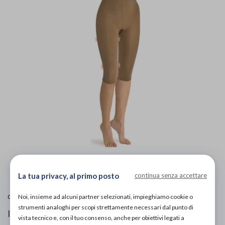
L'immagine è puramente
indicativa
e potrebbe non
rispecchiare appieno le caratteristiche del prodotto.
La tua privacy, al primo posto
continua senza accettare
Solidea
di
Noi, insieme ad alcuni partner selezionati, impieghiamo cookie o
strumenti analoghi per scopi strettamente necessari dal punto di
Indumenti dimagranti
vista tecnico e, con il tuo consenso, anche per obiettivi legati a