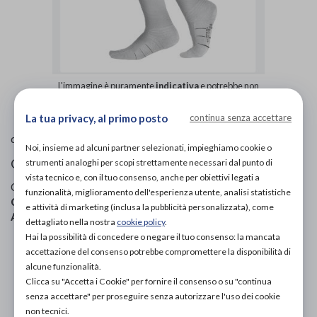
L'immagine è puramente
indicativa
e potrebbe non
rispecchiare appieno le caratteristiche del prodotto.
La tua privacy, al primo posto
continua senza accettare
Podartis
di
Noi, insieme ad alcuni partner selezionati, impieghiamo cookie o
Calze sportive
strumenti analoghi per scopi strettamente necessari dal punto di
vista tecnico e, con il tuo consenso, anche per obiettivi legati a
Codice OTGP:
PODQAL9116
| Riferimento produttore:
funzionalità, miglioramento dell'esperienza utente, analisi statistiche
CD500
| Categoria:
Salute e benessere
»
Linea sport
»
e attività di marketing (inclusa la pubblicità personalizzata), come
Abbigliamento per lo sport
dettagliato nella nostra
cookie policy
.
Hai la possibilità di concedere o negare il tuo consenso: la mancata
PROVA E ACQUISTA IN NEGOZIO
accettazione del consenso potrebbe compromettere la disponibilità di
23,50€
DA
alcune funzionalità.
Clicca su "Accetta i Cookie" per fornire il consenso o su "continua
PROVA E NOLEGGIA IN NEGOZIO
senza accettare" per proseguire senza autorizzare l'uso dei cookie
NON DISPONIBILE
non tecnici.