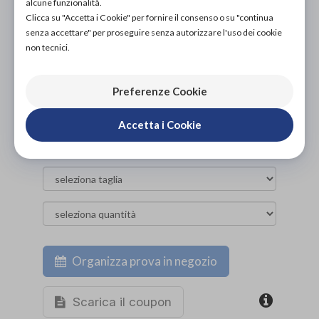
PROVA E ACQUISTA IN NEGOZIO
alcune funzionalità.
51,90€
DA
Clicca su "Accetta i Cookie" per fornire il consenso o su "continua
senza accettare" per proseguire senza autorizzare l'uso dei cookie
PROVA E NOLEGGIA IN NEGOZIO
non tecnici.
NON DISPONIBILE
ACQUISTA ONLINE
Preferenze Cookie
NON DISPONIBILE
Accetta i Cookie
Organizza prova in negozio
Scarica il coupon