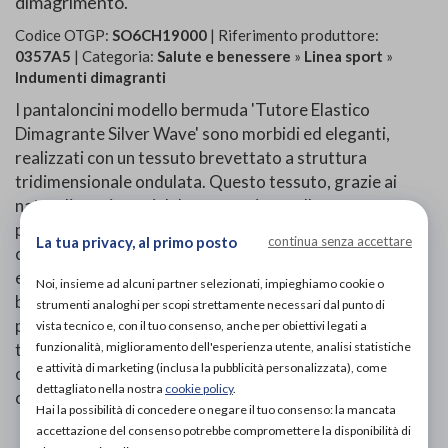
dimagrimento.
Codice OTGP:
SO6CH19000
| Riferimento produttore:
0357A5
| Categoria:
Salute e benessere
»
Linea sport
»
Indumenti dimagranti
I pantaloncini modello bermuda 'Tutore Elastico
Dimagrante Silver Wave' sono morbidi ed eleganti,
realizzati con un tessuto brevettato a struttura
tridimensionale ondulata. Questo tessuto, grazie ai
naturali movimenti del corpo, agisce sulla cute con un
profondo e delicato micromassaggio, riattivando la
La tua privacy, al primo posto
continua senza accettare
circolazione e favorendo l'eliminazione dei liquidi in
eccesso. Realizzati con uno speciale filato
Noi, insieme ad alcuni partner selezionati, impieghiamo cookie o
batteriostatico agli ioni d'argento, ostacolano la
strumenti analoghi per scopi strettamente necessari dal punto di
proliferazione dei batteri, permettendo la naturale
vista tecnico e, con il tuo consenso, anche per obiettivi legati a
funzionalità, miglioramento dell'esperienza utente, analisi statistiche
traspirazione della pelle e prevenendo la formazione di
e attività di marketing (inclusa la pubblicità personalizzata), come
cattivi odori. Sono dotati di un tassello igienico in
dettagliato nella nostra
cookie policy
.
cotone e cucitura piatta per un comfort ottimale.
Hai la possibilità di concedere o negare il tuo consenso: la mancata
accettazione del consenso potrebbe compromettere la disponibilità di