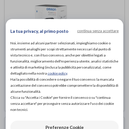
La tua privacy, al primo posto
continua senza accettare
Noi, insieme ad alcuni partner selezionati, impieghiamo cookie o
strumenti analoghi per scopi strettamente necessari dal punto di
vista tecnico e, con il tuo consenso, anche per obiettivi legati a
funzionalità, miglioramento dell'esperienza utente, analisi statistiche
M7 Intelli IT AFib HEM-7380T1-EBK
e attività di marketing (inclusa la pubblicità personalizzata), come
dettagliato nella nostra
cookie policy
.
OMRON
di
Hai la possibilità di concedere o negare il tuo consenso: la mancata
accettazione del consenso potrebbe compromettere la disponibilità di
119,00€
PROVA E ACQUISTA IN NEGOZIO DA
alcune funzionalità.
Clicca su "Accetta i Cookie" per fornire il consenso o su "continua
senza accettare" per proseguire senza autorizzare l'uso dei cookie
non tecnici.
Preferenze Cookie